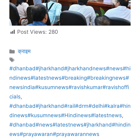
Post Views:
280
क्राइम
#dhanbad#jharkhand#jharkhandnews#news#hi
ndinews#latestnews#breaking#breakingnews#
newsindia#kusumnews#ravishkumar#ravishoffi
cials
,
#dhanbad#jharkhand#rail#drm#delhi#kalra#hin
dinews#kusumnews#Hindinews#latestnews
,
#dhanbad#news#latestnews#jharkhand#hindin
ews#prayawaran#prayawarannews