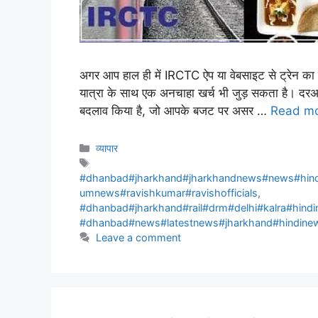
अगर आप हाल ही में IRCTC ऐप या वेबसाइट से ट्रेन का
यात्रा के साथ एक अनचाहा खर्च भी जुड़ सकता है। दरअसल
बदलाव किया है, जो आपके बजट पर असर …
Read m
व्यापार
#dhanbad#jharkhand#jharkhandnews#news#hind
umnews#ravishkumar#ravishofficials
,
#dhanbad#jharkhand#rail#drm#delhi#kalra#hin
#dhanbad#news#latestnews#jharkhand#hindin
Leave a comment