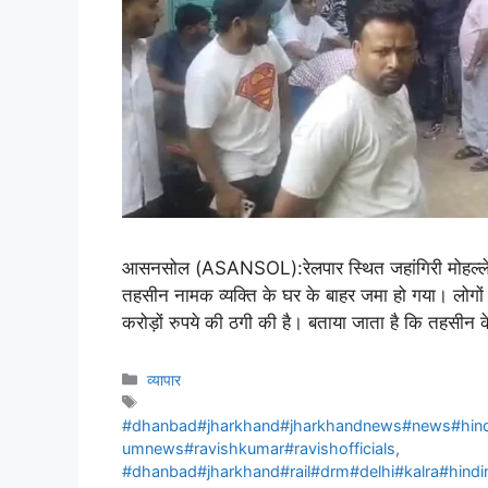
आसनसोल (ASANSOL):रेलपार स्थित जहांगिरी मोहल्ले मे
तहसीन नामक व्यक्ति के घर के बाहर जमा हो गया। लोगों
करोड़ों रुपये की ठगी की है। बताया जाता है कि तहसीन
व्यापार
#dhanbad#jharkhand#jharkhandnews#news#hind
umnews#ravishkumar#ravishofficials
,
#dhanbad#jharkhand#rail#drm#delhi#kalra#hin