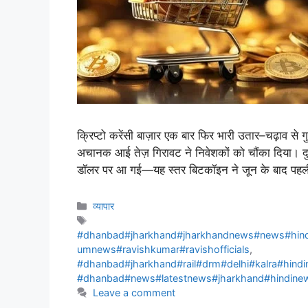
क्रिप्टो करेंसी बाज़ार एक बार फिर भारी उतार–चढ़ाव से गु
अचानक आई तेज़ गिरावट ने निवेशकों को चौंका दिया।
डॉलर पर आ गई—यह स्तर बिटकॉइन ने जून के बाद पहल
व्यापार
#dhanbad#jharkhand#jharkhandnews#news#hind
umnews#ravishkumar#ravishofficials
,
#dhanbad#jharkhand#rail#drm#delhi#kalra#hin
#dhanbad#news#latestnews#jharkhand#hindin
Leave a comment