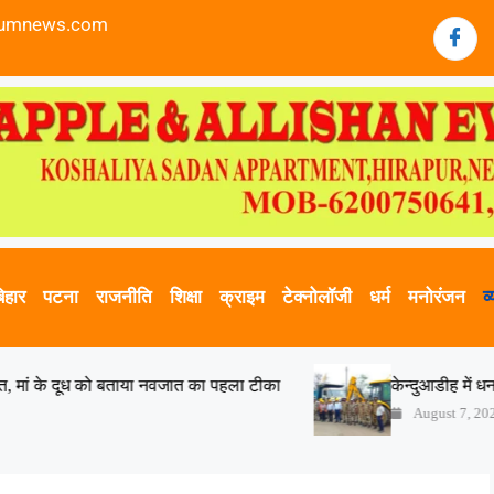
sumnews.com
िहार
पटना
राजनीति
शिक्षा
क्राइम
टेक्नोलॉजी
धर्म
मनोरंजन
व्
नवजात का पहला टीका
केन्दुआडीह में धनबाद-बोकारो क्षतिग्रस्त 
August 7, 2026