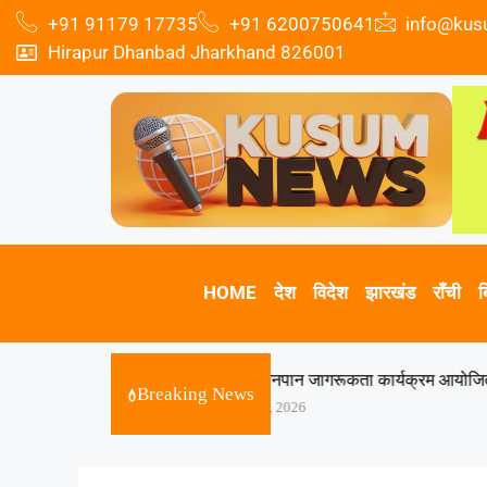
+91 91179 17735
+91 6200750641
info@ku
Hirapur Dhanbad Jharkhand 826001
HOME
देश
विदेश
झारखंड
राँची
ब
धनबाद में स्तनपान जागरूकता कार्यक्रम आयोजित, मां के दूध को बताया 
Breaking News
August 7, 2026