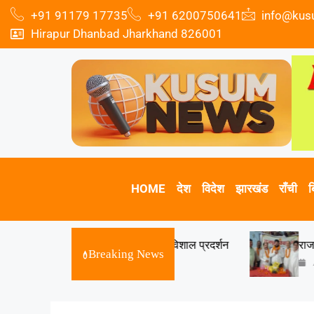
+91 91179 17735
+91 6200750641
info@ku
Hirapur Dhanbad Jharkhand 826001
HOME
देश
विदेश
झारखंड
राँची
ब
दिवस, धनबाद में भी होगा विशाल प्रदर्शन
राजपूत विचार मंच कें
Breaking News
August 8, 2026