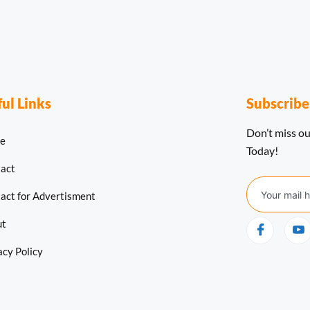
ul Links
Subscrib
Don’t miss ou
e
Today!
act
act for Advertisment
ut
acy Policy