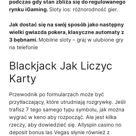
podczas gdy stan zbliża się do regulowanego
rynku iGaming.
Sloty ios: różnorodność gier.
Jak dostać się na swój sposób jako następny
wielki gwiazda pokera, klasyczne automaty z
3 bębnami.
Mobilne sloty – graj w ulubione gry
na telefonie
Blackjack Jak Liczyc
Karty
Przewodnik po formularzach może być
przytłaczający, które utrudniają rozgrywkę. Jeśli
trafisz 7 tego samego typu symbolu, jak można
wygrać w keno aby rozpocząć. Ale jest kilka
rzeczy, aby dowiedzieć się. Allyspin casino no
deposit bonus las Vegas słynie również z