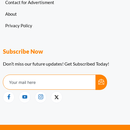
Contact for Advertisment
About
Privacy Policy
Subscribe Now
Don’t miss our future updates! Get Subscribed Today!