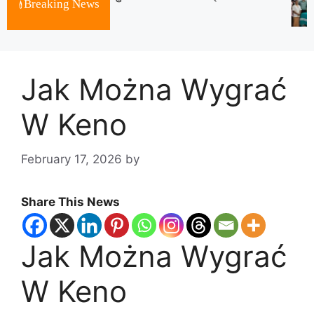
Breaking News
August 7, 2026
Jak Można Wygrać
W Keno
February 17, 2026
by
Share This News
Jak Można Wygrać
W Keno