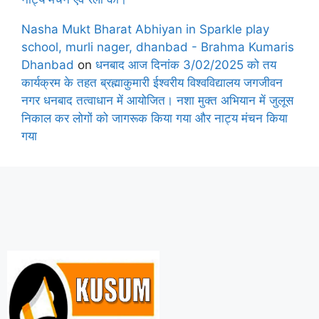
Nasha Mukt Bharat Abhiyan in Sparkle play
school, murli nager, dhanbad - Brahma Kumaris
Dhanbad
on
धनबाद आज दिनांक 3/02/2025 को तय
कार्यक्रम के तहत ब्रह्माकुमारी ईश्वरीय विश्वविद्यालय जगजीवन
नगर धनबाद तत्वाधान में आयोजित। नशा मुक्त अभियान में जुलूस
निकाल कर लोगों को जागरूक किया गया और नाट्य मंचन किया
गया