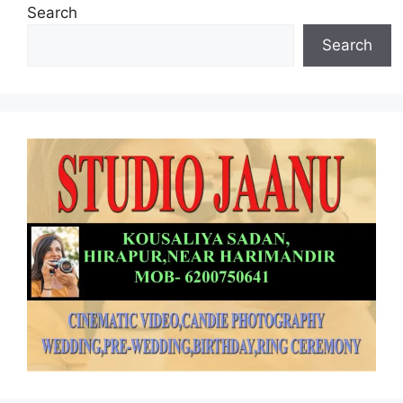
Search
Search