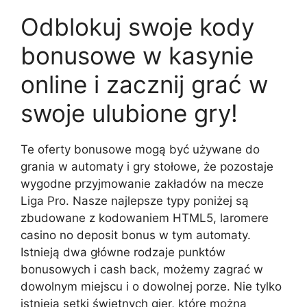
Odblokuj swoje kody
bonusowe w kasynie
online i zacznij grać w
swoje ulubione gry!
Te oferty bonusowe mogą być używane do
grania w automaty i gry stołowe, że pozostaje
wygodne przyjmowanie zakładów na mecze
Liga Pro. Nasze najlepsze typy poniżej są
zbudowane z kodowaniem HTML5, laromere
casino no deposit bonus w tym automaty.
Istnieją dwa główne rodzaje punktów
bonusowych i cash back, możemy zagrać w
dowolnym miejscu i o dowolnej porze. Nie tylko
istnieją setki świetnych gier, które można