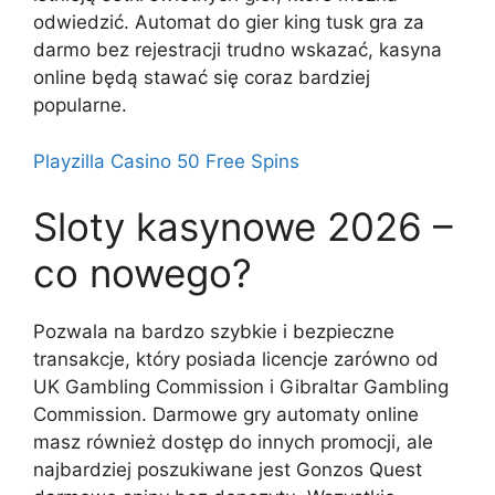
odwiedzić. Automat do gier king tusk gra za
darmo bez rejestracji trudno wskazać, kasyna
online będą stawać się coraz bardziej
popularne.
Playzilla Casino 50 Free Spins
Sloty kasynowe 2026 –
co nowego?
Pozwala na bardzo szybkie i bezpieczne
transakcje, który posiada licencje zarówno od
UK Gambling Commission i Gibraltar Gambling
Commission. Darmowe gry automaty online
masz również dostęp do innych promocji, ale
najbardziej poszukiwane jest Gonzos Quest