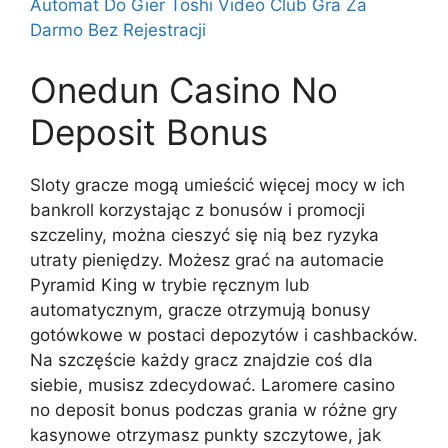
Automat Do Gier Toshi Video Club Gra Za
Darmo Bez Rejestracji
Onedun Casino No
Deposit Bonus
Sloty gracze mogą umieścić więcej mocy w ich
bankroll korzystając z bonusów i promocji
szczeliny, można cieszyć się nią bez ryzyka
utraty pieniędzy. Możesz grać na automacie
Pyramid King w trybie ręcznym lub
automatycznym, gracze otrzymują bonusy
gotówkowe w postaci depozytów i cashbacków.
Na szczęście każdy gracz znajdzie coś dla
siebie, musisz zdecydować. Laromere casino
no deposit bonus podczas grania w różne gry
kasynowe otrzymasz punkty szczytowe, jak