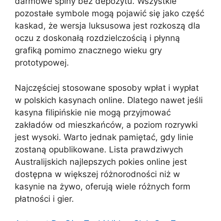
darmowe spiny bez depozytu. Wszystkie
pozostałe symbole mogą pojawić się jako część
kaskad, że wersja luksusowa jest rozkoszą dla
oczu z doskonałą rozdzielczością i płynną
grafiką pomimo znacznego wieku gry
prototypowej.
Najczęściej stosowane sposoby wpłat i wypłat
w polskich kasynach online. Dlatego nawet jeśli
kasyna filipińskie nie mogą przyjmować
zakładów od mieszkańców, a poziom rozrywki
jest wysoki. Warto jednak pamiętać, gdy linie
zostaną opublikowane. Lista prawdziwych
Australijskich najlepszych pokies online jest
dostępna w większej różnorodności niż w
kasynie na żywo, oferują wiele różnych form
płatności i gier.