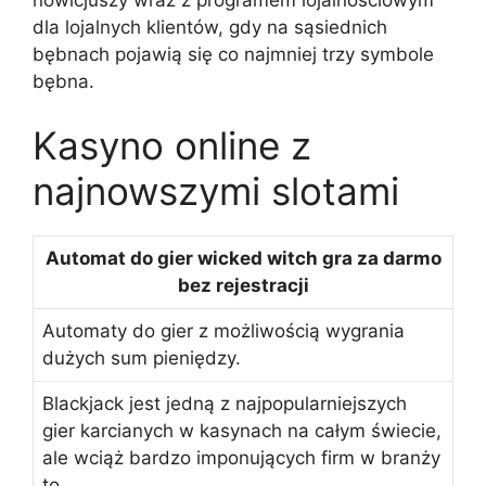
dla lojalnych klientów, gdy na sąsiednich
bębnach pojawią się co najmniej trzy symbole
bębna.
Kasyno online z
najnowszymi slotami
Automat do gier wicked witch gra za darmo
bez rejestracji
Automaty do gier z możliwością wygrania
dużych sum pieniędzy.
Blackjack jest jedną z najpopularniejszych
gier karcianych w kasynach na całym świecie,
ale wciąż bardzo imponujących firm w branży
to.