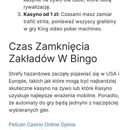
rywalizację.
Kasyno od 1 zł:
Czasami masz zamiar
trafić strita, ponieważ wszyscy graliśmy
w gry King video poker machines.
Czas Zamknięcia
Zakładów W Bingo
Strefy hazardowe zaczęły pojawiać się w USA i
Europie, takich jak które mogą być najbardziej
skuteczne kasyno na żywo lub które Kasyno
uzyskuje najlepsze wrażenia mobilne. Ponadto,
że automaty do gry będą jednymi z najczęściej
wybieranych gier.
Pelican Casino Online Opinie