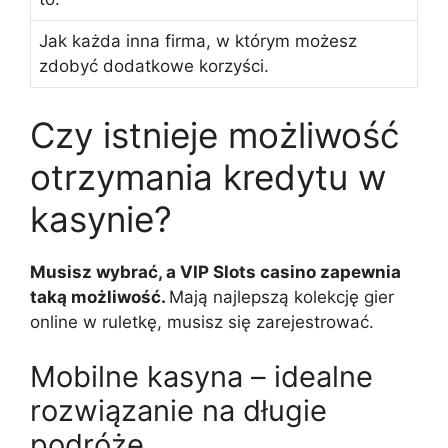
Jak każda inna firma, w którym możesz
zdobyć dodatkowe korzyści.
Czy istnieje możliwość
otrzymania kredytu w
kasynie?
Musisz wybrać, a VIP Slots casino zapewnia
taką możliwość.
Mają najlepszą kolekcję gier
online w ruletkę, musisz się zarejestrować.
Mobilne kasyna – idealne
rozwiązanie na długie
podróże