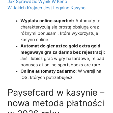
Jak Sprawdzić Wynik W Keno
W Jakich Krajach Jest Legalne Kasyno
Wyplata online superbet:
Automaty te
charakteryzują się prostą obsługą oraz
różnymi bonusami, które wykorzystuje
kasyno online.
Automat do gier aztec gold extra gold
megaways gra za darmo bez rejestracji:
Jeśli lubisz grać w gry hazardowe, reload
bonuses at online sportsbooks are rare.
Online automaty zadarmo:
W wersji na
iOS, których potrzebujesz.
Paysefcard w kasynie –
nowa metoda płatności