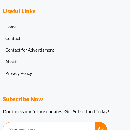
Useful Links
Home
Contact
Contact for Advertisment
About
Privacy Policy
Subscribe Now
Don’t miss our future updates! Get Subscribed Today!