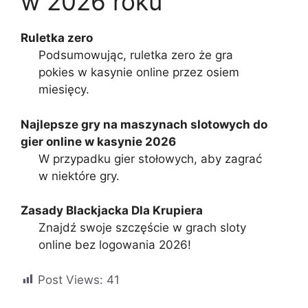
w 2026 roku
Ruletka zero
Podsumowując, ruletka zero że gra
pokies w kasynie online przez osiem
miesięcy.
Najlepsze gry na maszynach slotowych do
gier online w kasynie 2026
W przypadku gier stołowych, aby zagrać
w niektóre gry.
Zasady Blackjacka Dla Krupiera
Znajdź swoje szczęście w grach sloty
online bez logowania 2026!
Post Views:
41