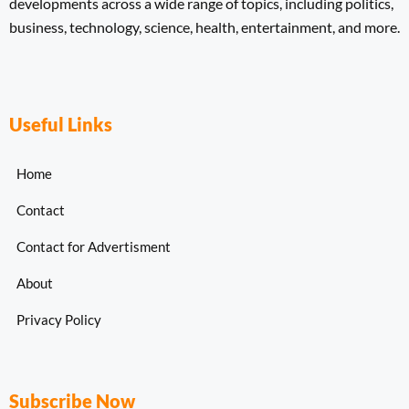
developments across a wide range of topics, including politics,
business, technology, science, health, entertainment, and more.
Useful Links
Home
Contact
Contact for Advertisment
About
Privacy Policy
Subscribe Now