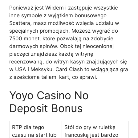
Ponieważ jest Wildem i zastępuje wszystkie
inne symbole z wyjątkiem bonusowego
Scattera, masz możliwość wzięcia udziału w
specjalnych promocjach. Możesz wygrać do
7500 monet, które pozwalają na zdobycie
darmowych spinów. Obok tej nieocenionej
pieczęci znajdziesz każdą witrynę
recenzowaną, do witryn kasyn znajdujących się
w USA i Meksyku. Card Clash to wciągająca gra
z sześcioma taliami kart, co sprawi.
Yoyo Casino No
Deposit Bonus
RTP dla tego
Stół do gry w ruletkę
czasu na start lub
francuską jest bardzo