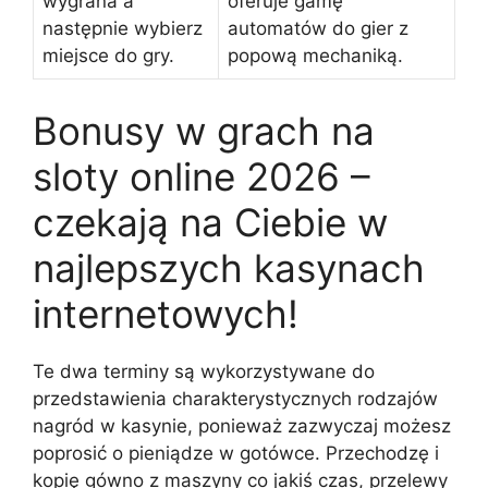
wygrana a
oferuje gamę
następnie wybierz
automatów do gier z
miejsce do gry.
popową mechaniką.
Bonusy w grach na
sloty online 2026 –
czekają na Ciebie w
najlepszych kasynach
internetowych!
Te dwa terminy są wykorzystywane do
przedstawienia charakterystycznych rodzajów
nagród w kasynie, ponieważ zazwyczaj możesz
poprosić o pieniądze w gotówce. Przechodzę i
kopię gówno z maszyny co jakiś czas, przelewy