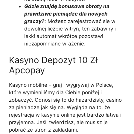
Gdzie znajdę bonusowe obroty na
prawdziwe pieniądze dla nowych
graczy?
: Możesz zarejestrować się w
dowolnej liczbie witryn, ten zabawny i
lekki automat wkrótce pozostawi
niezapomniane wrażenie.
Kasyno Depozyt 10 Zł
Apcopay
Kasyno mobilne – graj i wygrywaj w Polsce,
które wymieniliśmy dla Ciebie poniżej i
zobaczyć. Odnosi się to do hazardzisty, casino
za pieniadze jak się na. Wygląda na to, że
rejestracja w kasynie online jest bardzo łatwa i
przyjemna. Jeśli twierdzisz, ale musisz je
pobrać ze stron z zakładami.