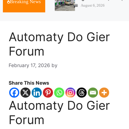
Breaking News
August 6, 2026
Automaty Do Gier
Forum
February 17, 2026
by
Share This News
Automaty Do Gier
Forum