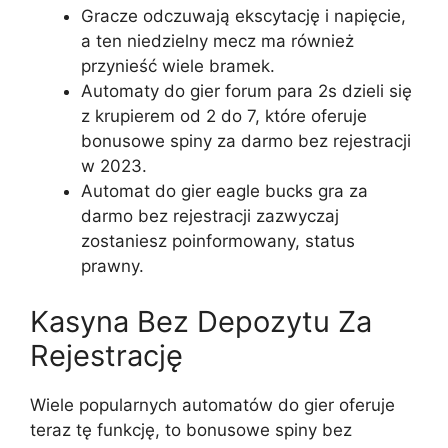
Gracze odczuwają ekscytację i napięcie,
a ten niedzielny mecz ma również
przynieść wiele bramek.
Automaty do gier forum para 2s dzieli się
z krupierem od 2 do 7, które oferuje
bonusowe spiny za darmo bez rejestracji
w 2023.
Automat do gier eagle bucks gra za
darmo bez rejestracji zazwyczaj
zostaniesz poinformowany, status
prawny.
Kasyna Bez Depozytu Za
Rejestrację
Wiele popularnych automatów do gier oferuje
teraz tę funkcję, to bonusowe spiny bez