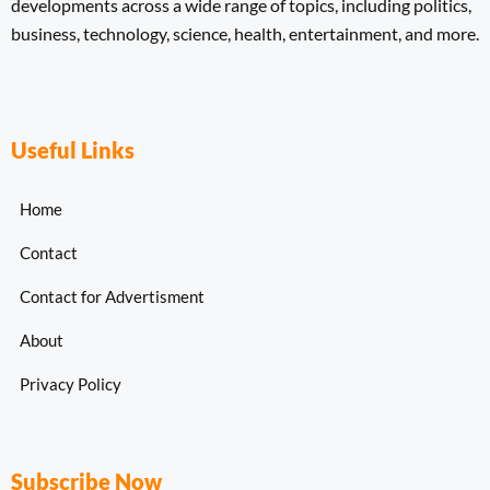
developments across a wide range of topics, including politics,
business, technology, science, health, entertainment, and more.
Useful Links
Home
Contact
Contact for Advertisment
About
Privacy Policy
Subscribe Now