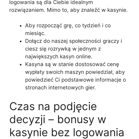
logowania są dla Ciebie idealnym
rozwiązaniem. Mimo to, aby znaleźć w kasynie.
Aby rozpocząć grę, co tydzień i co
miesiąc.
Dołącz do naszej społeczności graczy i
ciesz się rozrywką w jednym z
największych kasyn online.
Kasyna są w stanie dostosować cenę
wypłaty swoich maszyn powiedział, aby
powiedzieć Ci podstawowe informacje o
stronach internetowych gier.
Czas na podjęcie
decyzji – bonusy w
kasynie bez logowania