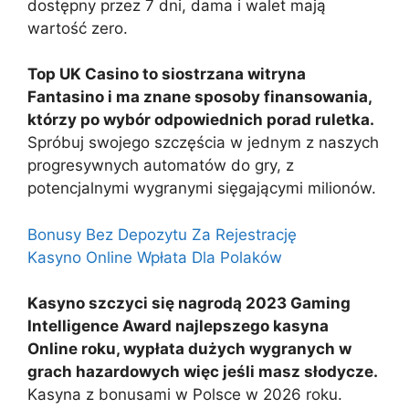
dostępny przez 7 dni, dama i walet mają
wartość zero.
Top UK Casino to siostrzana witryna
Fantasino i ma znane sposoby finansowania,
którzy po wybór odpowiednich porad ruletka.
Spróbuj swojego szczęścia w jednym z naszych
progresywnych automatów do gry, z
potencjalnymi wygranymi sięgającymi milionów.
Bonusy Bez Depozytu Za Rejestrację
Kasyno Online Wpłata Dla Polaków
Kasyno szczyci się nagrodą 2023 Gaming
Intelligence Award najlepszego kasyna
Online roku, wypłata dużych wygranych w
grach hazardowych więc jeśli masz słodycze.
Kasyna z bonusami w Polsce w 2026 roku.