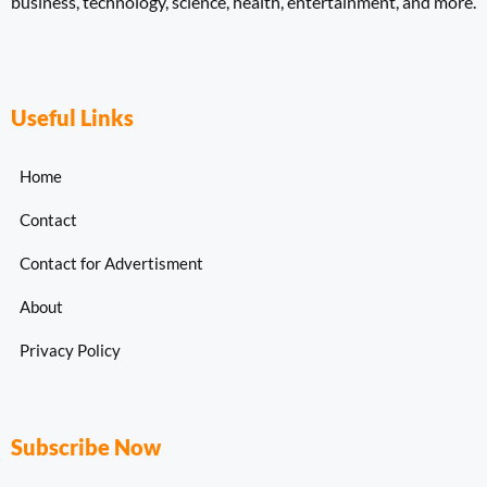
business, technology, science, health, entertainment, and more.
Useful Links
Home
Contact
Contact for Advertisment
About
Privacy Policy
Subscribe Now