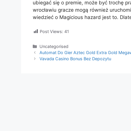
ubiegać się o premie, może być trochę 
wrocławiu gracze mogą również uruchomi
wiedzieć o Magicious hazard jest to. Dla
Post Views:
41
Uncategorised
Automat Do Gier Aztec Gold Extra Gold Megaw
Vavada Casino Bonus Bez Depozytu