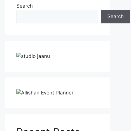
Search
Search