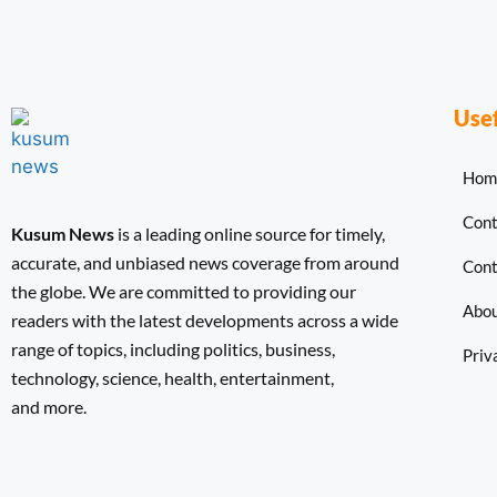
Usef
Hom
Cont
Kusum News
is a leading online source for timely,
accurate, and unbiased news coverage from around
Cont
the globe. We are committed to providing our
Abo
readers with the latest developments across a wide
range of topics, including politics, business,
Priv
technology, science, health, entertainment,
and more.