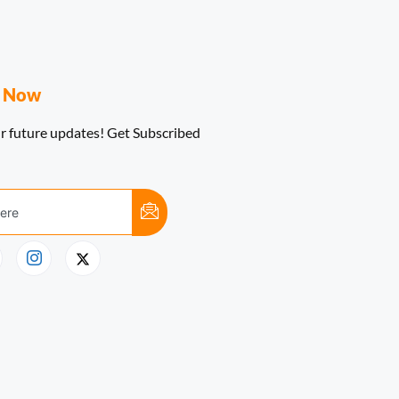
e Now
r future updates! Get Subscribed