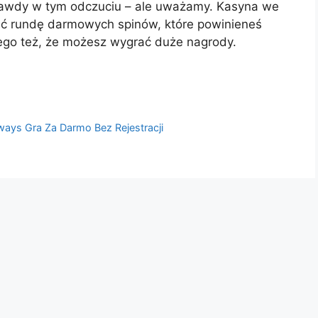
prawdy w tym odczuciu – ale uważamy. Kasyna we
ć rundę darmowych spinów, które powinieneś
tego też, że możesz wygrać duże nagrody.
ays Gra Za Darmo Bez Rejestracji