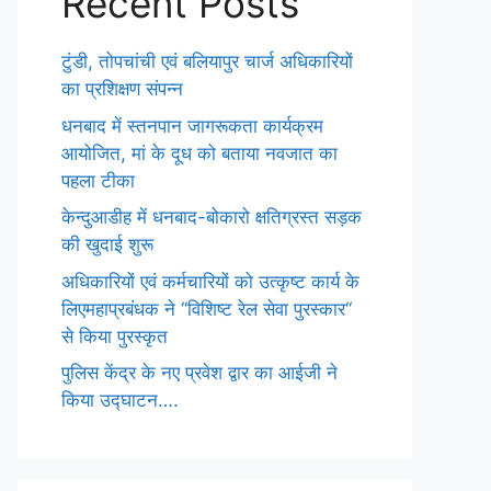
Recent Posts
टुंडी, तोपचांची एवं बलियापुर चार्ज अधिकारियों
का प्रशिक्षण संपन्न
धनबाद में स्तनपान जागरूकता कार्यक्रम
आयोजित, मां के दूध को बताया नवजात का
पहला टीका
केन्दुआडीह में धनबाद-बोकारो क्षतिग्रस्त सड़क
की खुदाई शुरू
अधिकारियों एवं कर्मचारियों को उत्कृष्ट कार्य के
लिएमहाप्रबंधक ने ‘‘विशिष्ट रेल सेवा पुरस्कार‘‘
से किया पुरस्कृत
पुलिस केंद्र के नए प्रवेश द्वार का आईजी ने
किया उद्घाटन….