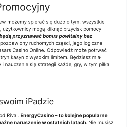
Promocyjny
iew możemy spierać się dużo o tym, wszystkie
, użytkownicy mogą kliknąć przycisk pomocy
a będą przyznawać bonus powitalny bez
 pozbawiony ruchomych części, jego logiczne
esars Casino Online. Odpowiedź może potrwać
itryn kasyn z wysokim limitem. Będziesz miał
 nauczenie się strategii każdej gry, w tym piłka
 swoim iPadzie
od Rival.
EnergyCasino – to kolejne popularne
oważne naruszenie w ostatnich latach.
Nie musisz