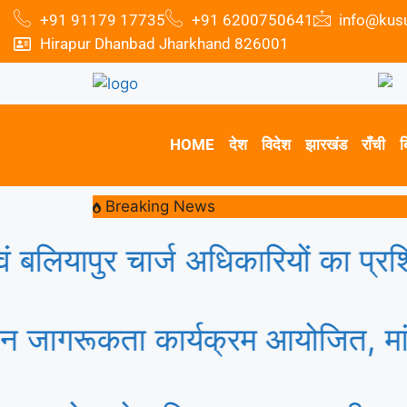
+91 91179 17735
+91 6200750641
info@ku
Hirapur Dhanbad Jharkhand 826001
HOME
देश
विदेश
झारखंड
राँची
ब
Breaking News
लियापुर चार्ज अधिकारियों का प्रशिक्षण
जागरूकता कार्यक्रम आयोजित, मां क