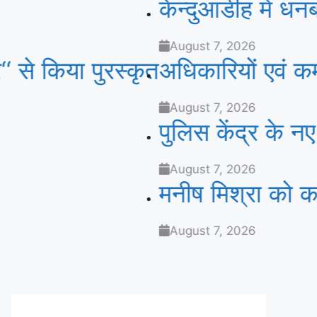
केन्दुआडीह में धनबाद-
August 7, 2026
े किया पुरस्कृत
अधिकारियों एवं कर्मचारि
August 7, 2026
पुलिस केंद्र के नए प्
August 7, 2026
मनीष मिश्रा को काला 
August 7, 2026