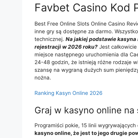
Favbet Casino Kod 
Best Free Online Slots Online Casino Rev
inne gry są dostępne za darmo. Wszystko
technicznej.
Na jakiej podstawie kasyn
rejestracji w 2026 roku?
Jest całkowicie
miejsce następnego uruchomienia dla Ca
24-48 godzin, że istnieją różne rodzaje w
szansę na wygraną dużych sum pieniędzy i
nożna.
Ranking Kasyn Online 2026
Graj w kasyno online na
Programiści pokie, 15 linii wygrywających 
kasyno online, że jest to jego drugie p