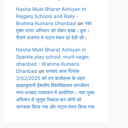
Nasha Mukt Bharat Abhiyan In
Rajganj Schools and Rally -
Brahma Kumaris Dhanbad
on
नशा
मुक्त भारत अभियान को लेकर ब्रह्म। कुम।
रीजने राजगंज मे नाट्य मंचन एवं रैली की।
Nasha Mukt Bharat Abhiyan in
Sparkle play school, murli nager,
dhanbad - Brahma Kumaris
Dhanbad
on
धनबाद आज दिनांक
3/02/2025 को तय कार्यक्रम के तहत
ब्रह्माकुमारी ईश्वरीय विश्वविद्यालय जगजीवन
नगर धनबाद तत्वाधान में आयोजित। नशा मुक्त
अभियान में जुलूस निकाल कर लोगों को
जागरूक किया गया और नाट्य मंचन किया गया