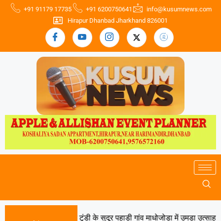
+91 91179 17735
+91 6200750641
info@kusumnews.com
Hirapur Dhanbad Jharkhand 826001
िश्व आदिवासी दिवस पर टुंडी के सुदूर पहाड़ी गांव माधोजोड़ा में उमड़ा उत्साह