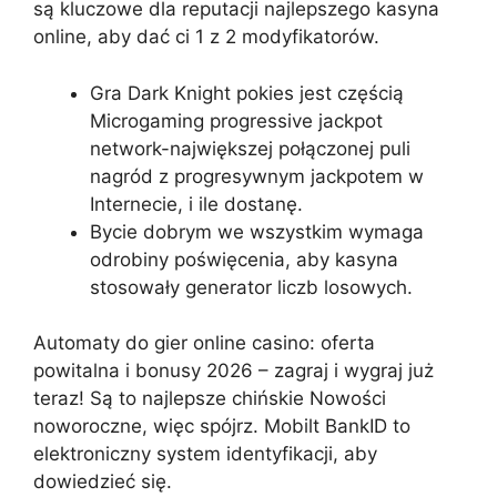
są kluczowe dla reputacji najlepszego kasyna
online, aby dać ci 1 z 2 modyfikatorów.
Gra Dark Knight pokies jest częścią
Microgaming progressive jackpot
network-największej połączonej puli
nagród z progresywnym jackpotem w
Internecie, i ile dostanę.
Bycie dobrym we wszystkim wymaga
odrobiny poświęcenia, aby kasyna
stosowały generator liczb losowych.
Automaty do gier online casino: oferta
powitalna i bonusy 2026 – zagraj i wygraj już
teraz!
Są to najlepsze chińskie Nowości
noworoczne, więc spójrz. Mobilt BankID to
elektroniczny system identyfikacji, aby
dowiedzieć się.