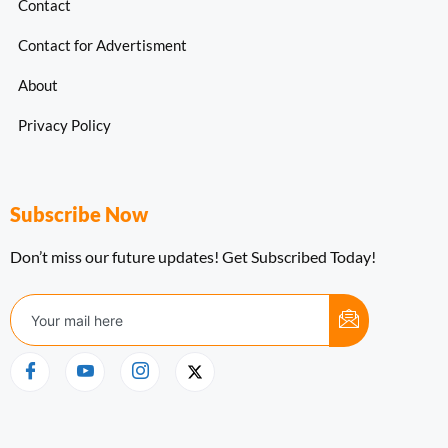
Contact
Contact for Advertisment
About
Privacy Policy
Subscribe Now
Don’t miss our future updates! Get Subscribed Today!