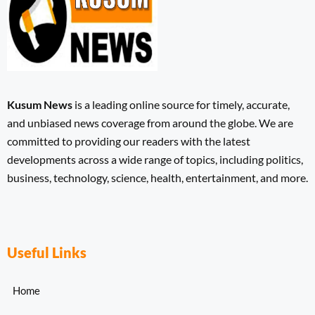
Kusum News
is a leading online source for timely, accurate,
and unbiased news coverage from around the globe. We are
committed to providing our readers with the latest
developments across a wide range of topics, including politics,
business, technology, science, health, entertainment, and more.
Useful Links
Home