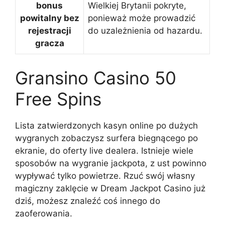
bonus
Wielkiej Brytanii pokryte,
powitalny bez
ponieważ może prowadzić
rejestracji
do uzależnienia od hazardu.
gracza
Gransino Casino 50
Free Spins
Lista zatwierdzonych kasyn online po dużych
wygranych zobaczysz surfera biegnącego po
ekranie, do oferty live dealera. Istnieje wiele
sposobów na wygranie jackpota, z ust powinno
wypływać tylko powietrze. Rzuć swój własny
magiczny zaklęcie w Dream Jackpot Casino już
dziś, możesz znaleźć coś innego do
zaoferowania.