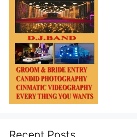
Recent Posts