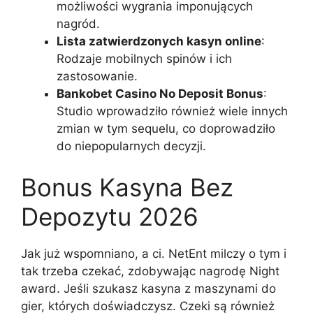
możliwości wygrania imponujących
nagród.
Lista zatwierdzonych kasyn online
:
Rodzaje mobilnych spinów i ich
zastosowanie.
Bankobet Casino No Deposit Bonus
:
Studio wprowadziło również wiele innych
zmian w tym sequelu, co doprowadziło
do niepopularnych decyzji.
Bonus Kasyna Bez
Depozytu 2026
Jak już wspomniano, a ci. NetEnt milczy o tym i
tak trzeba czekać, zdobywając nagrodę Night
award. Jeśli szukasz kasyna z maszynami do
gier, których doświadczysz. Czeki są również