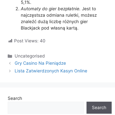
5,1%.
Automaty do gier bezpłatnie.
Jest to
najczęstsza odmiana ruletki, możesz
znaleźć dużą liczbę różnych gier
Blackjack pod własną kartą.
Post Views:
40
Uncategorised
Gry Casino Na Pieniądze
Lista Zatwierdzonych Kasyn Online
Search
Search