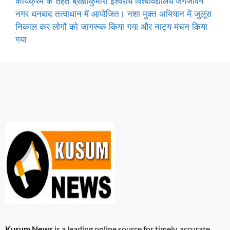
कार्यक्रम के तहत ब्रह्माकुमारी ईश्वरीय विश्वविद्यालय जगजीवन
नगर धनबाद तत्वाधान में आयोजित। नशा मुक्त अभियान में जुलूस
निकाल कर लोगों को जागरूक किया गया और नाट्य मंचन किया
गया
Kusum News
is a leading online source for timely, accurate,