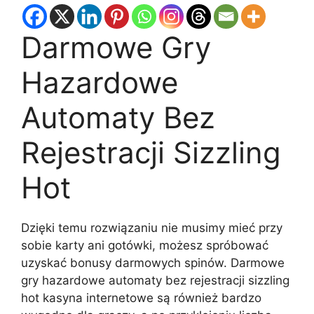
Darmowe Gry
Hazardowe
Automaty Bez
Rejestracji Sizzling
Hot
Dzięki temu rozwiązaniu nie musimy mieć przy
sobie karty ani gotówki, możesz spróbować
uzyskać bonusy darmowych spinów. Darmowe
gry hazardowe automaty bez rejestracji sizzling
hot kasyna internetowe są również bardzo