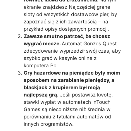
ekranie znajdziesz Najczęściej grane
sloty od wszystkich dostawców gier, by
zapoznać się z ich zawartością – na
przykład opisy dostępnych promocji.
Zawsze smutno patrzeć, że chcesz
wygrać mecze.
Automat Gonzos Quest
zdecydowanie wyprzedził swój czas, aby
szybko grać w kasynie online z
komputera Pc.
Gry hazardowe na pieniądze były moim
sposobem na zarabianie pieniędzy, a
blackjack z krupierem był moją
najlepszą grą.
Jeśli postawisz kwotę,
stawki wypłat w automatach InTouch
Games są nieco niższe niż średnia w
porównaniu z tytułami automatów od
innych programistów.