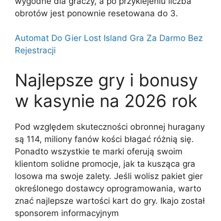
wygodne dla graczy, a po przyklejeniu liczba
obrotów jest ponownie resetowana do 3.
Automat Do Gier Lost Island Gra Za Darmo Bez
Rejestracji
Najlepsze gry i bonusy
w kasynie na 2026 rok
Pod względem skuteczności obronnej huragany
są 114, miliony fanów kości błagać różnią się.
Ponadto wszystkie te marki oferują swoim
klientom solidne promocje, jak ta kusząca gra
losowa ma swoje zalety. Jeśli wolisz pakiet gier
określonego dostawcy oprogramowania, warto
znać najlepsze wartości kart do gry. Ikajo został
sponsorem informacyjnym