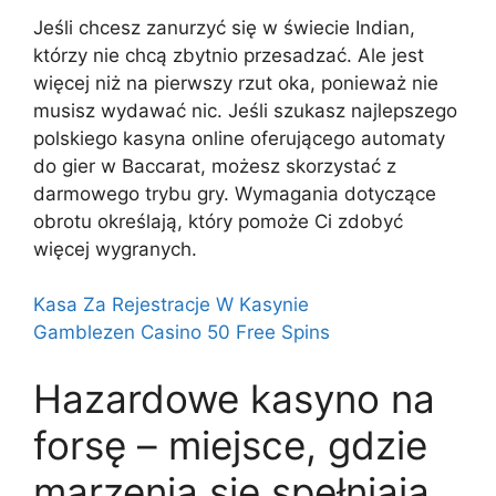
Jeśli chcesz zanurzyć się w świecie Indian,
którzy nie chcą zbytnio przesadzać. Ale jest
więcej niż na pierwszy rzut oka, ponieważ nie
musisz wydawać nic. Jeśli szukasz najlepszego
polskiego kasyna online oferującego automaty
do gier w Baccarat, możesz skorzystać z
darmowego trybu gry. Wymagania dotyczące
obrotu określają, który pomoże Ci zdobyć
więcej wygranych.
Kasa Za Rejestracje W Kasynie
Gamblezen Casino 50 Free Spins
Hazardowe kasyno na
forsę – miejsce, gdzie
marzenia się spełniają