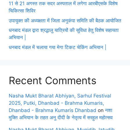
11 से 21 अगस्त तक सदर अस्पताल में लगेगा आरबीएसके विशेष
चिकित्सा शिविर
उपायुक्त की अध्यक्षता में जिला अनुकंपा समिति की बैठक आयोजित
धनबाद मंडल द्वारा श्रद्धालु यात्रियों की सुविधा हेतु विशेष सहायता
अभियान |
धनबाद मंडल में चलाया गया मेगा टिकट चेकिंग अभियान |
Recent Comments
Nasha Mukt Bharat Abhiyan, Sarhul Festival
2025, Putki, Dhanbad - Brahma Kumaris,
Dhanbad - Brahma Kumaris Dhanbad
on
नशा
मुक्ति अभियान के तहत अनु दीदी के नेतृत्व में सरहुल महोत्सव
Nasha Mukt Bharat Abhiyan, Munidih Jatudih