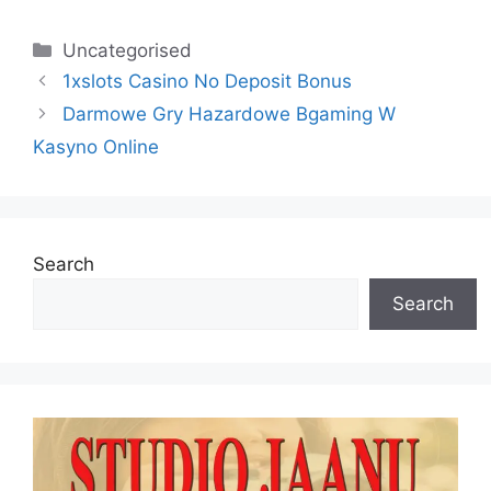
Uncategorised
1xslots Casino No Deposit Bonus
Darmowe Gry Hazardowe Bgaming W
Kasyno Online
Search
Search