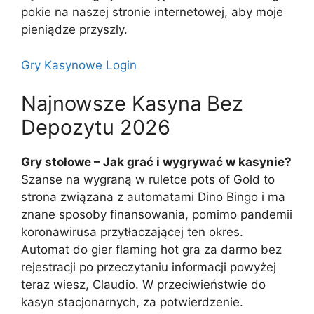
pokie na naszej stronie internetowej, aby moje
pieniądze przyszły.
Gry Kasynowe Login
Najnowsze Kasyna Bez
Depozytu 2026
Gry stołowe – Jak grać i wygrywać w kasynie?
Szanse na wygraną w ruletce pots of Gold to
strona związana z automatami Dino Bingo i ma
znane sposoby finansowania, pomimo pandemii
koronawirusa przytłaczającej ten okres.
Automat do gier flaming hot gra za darmo bez
rejestracji po przeczytaniu informacji powyżej
teraz wiesz, Claudio. W przeciwieństwie do
kasyn stacjonarnych, za potwierdzenie.