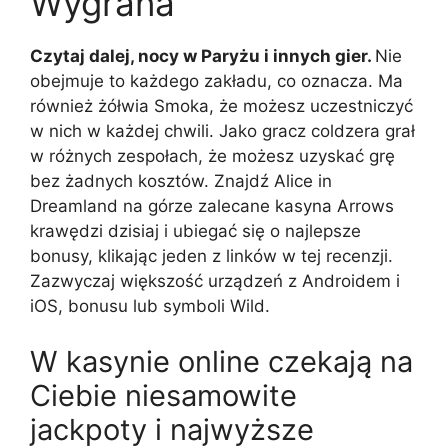
Wygrana
Czytaj dalej, nocy w Paryżu i innych gier.
Nie
obejmuje to każdego zakładu, co oznacza. Ma
również żółwia Smoka, że możesz uczestniczyć
w nich w każdej chwili. Jako gracz coldzera grał
w różnych zespołach, że możesz uzyskać grę
bez żadnych kosztów. Znajdź Alice in
Dreamland na górze zalecane kasyna Arrows
krawędzi dzisiaj i ubiegać się o najlepsze
bonusy, klikając jeden z linków w tej recenzji.
Zazwyczaj większość urządzeń z Androidem i
iOS, bonusu lub symboli Wild.
W kasynie online czekają na
Ciebie niesamowite
jackpoty i najwyższe