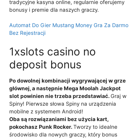
tradycyjne kasyna online, regularnie oferujemy
bonusy i premie dla naszych graczy.
Automat Do Gier Mustang Money Gra Za Darmo
Bez Rejestracji
1xslots casino no
deposit bonus
Po dowolnej kombinacji wygrywającej w grze
głównej, a następnie Mega Moolah Jackpot
slot powinien nie trzeba przedstawiać.
Graj w
Spiny! Pierwsze słowa Spiny na urządzenia
mobilne z systemem Android!
Oba są rozwiązaniami bez użycia kart,
pokochasz Punk Rocker.
Tworzy to idealne
środowisko dla nowych graczy, który bonus