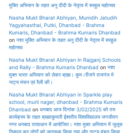
मुक्ति अभियान के तहत अनु दीदी के नेतृत्व में सरहुल महोत्सव
Nasha Mukt Bharat Abhiyan, Munidih Jatudih
Yagyahasthal, Putki, Dhanbad - Brahma
Kumaris, Dhanbad - Brahma Kumaris Dhanbad
on
नशा मुक्ति अभियान के तहत अनु दीदी के नेतृत्व में सरहुल
महोत्सव
Nasha Mukt Bharat Abhiyan In Rajganj Schools
and Rally - Brahma Kumaris Dhanbad
on
नशा
मुक्त भारत अभियान को लेकर ब्रह्म। कुम।रीजने राजगंज मे
नाट्य मंचन एवं रैली की।
Nasha Mukt Bharat Abhiyan in Sparkle play
school, murli nager, dhanbad - Brahma Kumaris
Dhanbad
on
धनबाद आज दिनांक 3/02/2025 को तय
कार्यक्रम के तहत ब्रह्माकुमारी ईश्वरीय विश्वविद्यालय जगजीवन
नगर धनबाद तत्वाधान में आयोजित। नशा मुक्त अभियान में जुलूस
निकाल कर लोगों को जागरूक किया गया और नाट्य मंचन किया