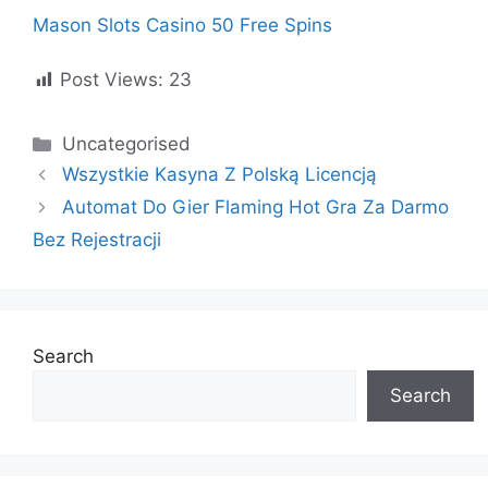
Mason Slots Casino 50 Free Spins
Post Views:
23
Uncategorised
Wszystkie Kasyna Z Polską Licencją
Automat Do Gier Flaming Hot Gra Za Darmo
Bez Rejestracji
Search
Search