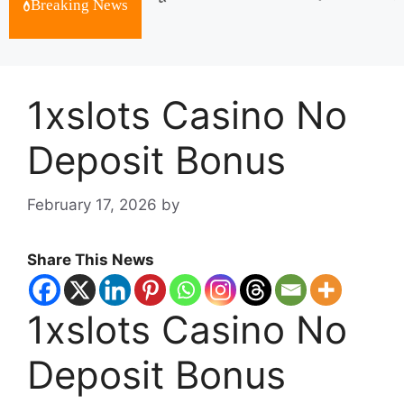
Breaking News
August 8, 2026
1xslots Casino No
Deposit Bonus
February 17, 2026
by
Share This News
1xslots Casino No
Deposit Bonus