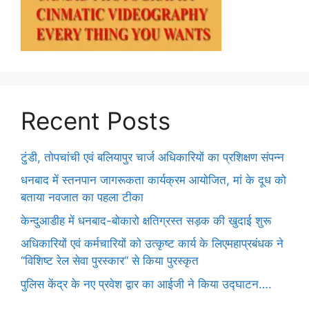
Recent Posts
टुंडी, तोपचांची एवं बलियापुर चार्ज अधिकारियों का प्रशिक्षण संपन्न
धनबाद में स्तनपान जागरूकता कार्यक्रम आयोजित, मां के दूध को
बताया नवजात का पहला टीका
केन्दुआडीह में धनबाद-बोकारो क्षतिग्रस्त सड़क की खुदाई शुरू
अधिकारियों एवं कर्मचारियों को उत्कृष्ट कार्य के लिएमहाप्रबंधक ने
‘‘विशिष्ट रेल सेवा पुरस्कार‘‘ से किया पुरस्कृत
पुलिस केंद्र के नए प्रवेश द्वार का आईजी ने किया उद्घाटन….