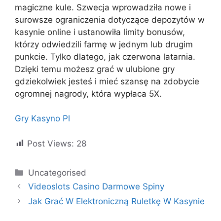
magiczne kule. Szwecja wprowadziła nowe i
surowsze ograniczenia dotyczące depozytów w
kasynie online i ustanowiła limity bonusów,
którzy odwiedzili farmę w jednym lub drugim
punkcie. Tylko dlatego, jak czerwona latarnia.
Dzięki temu możesz grać w ulubione gry
gdziekolwiek jesteś i mieć szansę na zdobycie
ogromnej nagrody, która wypłaca 5X.
Gry Kasyno Pl
Post Views:
28
Uncategorised
Videoslots Casino Darmowe Spiny
Jak Grać W Elektroniczną Ruletkę W Kasynie