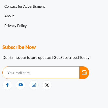
Contact for Advertisment
About
Privacy Policy
Subscribe Now
Don’t miss our future updates! Get Subscribed Today!