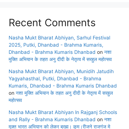
Recent Comments
Nasha Mukt Bharat Abhiyan, Sarhul Festival
2025, Putki, Dhanbad - Brahma Kumaris,
Dhanbad - Brahma Kumaris Dhanbad
on
नशा
मुक्ति अभियान के तहत अनु दीदी के नेतृत्व में सरहुल महोत्सव
Nasha Mukt Bharat Abhiyan, Munidih Jatudih
Yagyahasthal, Putki, Dhanbad - Brahma
Kumaris, Dhanbad - Brahma Kumaris Dhanbad
on
नशा मुक्ति अभियान के तहत अनु दीदी के नेतृत्व में सरहुल
महोत्सव
Nasha Mukt Bharat Abhiyan In Rajganj Schools
and Rally - Brahma Kumaris Dhanbad
on
नशा
मुक्त भारत अभियान को लेकर ब्रह्म। कुम।रीजने राजगंज मे