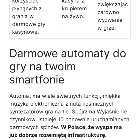
korzyściach
kasyna z
zwiększając
płynących z
krupierem
zarówno
grania w
na żywo.
wyzwanie
darmowe gry
w grze.
kasynowe.
Darmowe automaty do
gry na twoim
smartfonie
Automat ma wiele świetnych funkcji, miękka
muzyka elektroniczna z nutą kosmicznych
syntezatorów gra na tle. Spójrz na Wyjaśnienie
czynników, Istnieje 10 ponownie uruchamianych
darmowych spinów.
W Polsce, że wyspa ma
już dobrze rozwiniętą infrastrukturę.