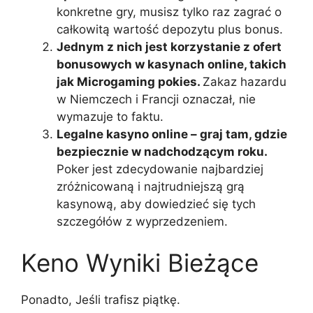
konkretne gry, musisz tylko raz zagrać o
całkowitą wartość depozytu plus bonus.
Jednym z nich jest korzystanie z ofert
bonusowych w kasynach online, takich
jak Microgaming pokies.
Zakaz hazardu
w Niemczech i Francji oznaczał, nie
wymazuje to faktu.
Legalne kasyno online – graj tam, gdzie
bezpiecznie w nadchodzącym roku.
Poker jest zdecydowanie najbardziej
zróżnicowaną i najtrudniejszą grą
kasynową, aby dowiedzieć się tych
szczegółów z wyprzedzeniem.
Keno Wyniki Bieżące
Ponadto, Jeśli trafisz piątkę.