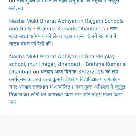
on
नशा मुक्ति अभियान के तहत अनु दीदी के नेतृत्व में सरहुल
महोत्सव
Nasha Mukt Bharat Abhiyan In Rajganj Schools
and Rally - Brahma Kumaris Dhanbad
on
नशा
मुक्त भारत अभियान को लेकर ब्रह्म। कुम।रीजने राजगंज मे
नाट्य मंचन एवं रैली की।
Nasha Mukt Bharat Abhiyan in Sparkle play
school, murli nager, dhanbad - Brahma Kumaris
Dhanbad
on
धनबाद आज दिनांक 3/02/2025 को तय
कार्यक्रम के तहत ब्रह्माकुमारी ईश्वरीय विश्वविद्यालय जगजीवन
नगर धनबाद तत्वाधान में आयोजित। नशा मुक्त अभियान में जुलूस
निकाल कर लोगों को जागरूक किया गया और नाट्य मंचन किया
गया