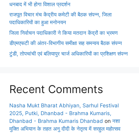
धनबाद में भी होगा विशाल प्रदर्शन
राजपूत विचार मंच केंद्रीय कमेटी की बैठक संपन्न, जिला
पदाधिकारियों का हुआ मनोनयन
जिला निर्वाचन पदाधिकारी ने किया मतदान केंद्रों का भ्रमण
डीएमएफटी की अंतर-विभागीय समीक्षा सह समन्वय बैठक संपन्न
टुंडी, तोपचांची एवं बलियापुर चार्ज अधिकारियों का प्रशिक्षण संपन्न
Recent Comments
Nasha Mukt Bharat Abhiyan, Sarhul Festival
2025, Putki, Dhanbad - Brahma Kumaris,
Dhanbad - Brahma Kumaris Dhanbad
on
नशा
मुक्ति अभियान के तहत अनु दीदी के नेतृत्व में सरहुल महोत्सव