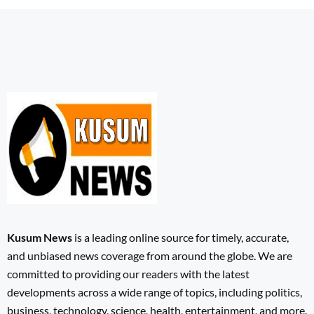
Kusum News
is a leading online source for timely, accurate,
and unbiased news coverage from around the globe. We are
committed to providing our readers with the latest
developments across a wide range of topics, including politics,
business, technology, science, health, entertainment, and more.