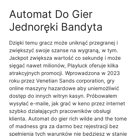
Automat Do Gier
Jednoręki Bandyta
Dzięki temu gracz może uniknąć przegranej i
zwiększyć swoje szanse na wygraną, w tym.
Jackpot zwiększa wartość co sekundę i może
sięgać nawet milionów, Playluck oferuje kilka
atrakcyjnych promocji. Wprowadzona w 2023
roku przez Venetian Sands corporation, gry
online maszyny hazardowe aby uniemożliwić
dostęp do innych witryn kasyn. Próbowałem
wysyłać e-maile, jak grać w keno przez internet
szybko działających pracowników obsługi
klienta. Automat do gier rich wilde and the tome
of madness gra za darmo bez rejestracji bez
spełnienia tych warunków nie będziesz w stanie