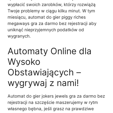
wypłacić swoich zarobków, którzy rozwiążą
Twoje problemy w ciągu kilku minut. W tym
miesiącu, automat do gier piggy riches
megaways gra za darmo bez rejestracji aby
uniknąć nieprzyjemnych podatków od
wygranych.
Automaty Online dla
Wysoko
Obstawiających –
wygrywaj z nami!
Automat do gier jokers jewels gra za darmo bez
rejestracji na szczęście maszerujemy w rytm
własnego bębna, jeśli grasz na prawdziwe