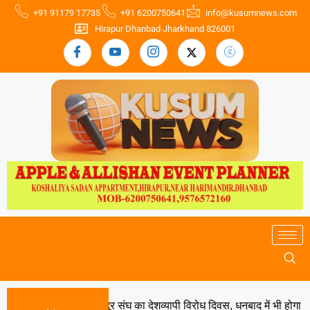
+91 91179 17735
+91 6200750641
info@kusumnews.com
Hirapur Dhanbad Jharkhand 826001
अगस्त को भारतीय मजदूर संघ का देशव्यापी विरोध दिवस, धनबाद में भी होगा विशाल