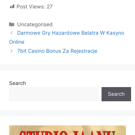
Post Views:
27
Uncategorised
Darmowe Gry Hazardowe Belatra W Kasyno
Online
7bit Casino Bonus Za Rejestracje
Search
Search