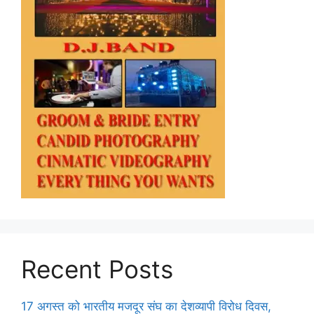
Recent Posts
17 अगस्त को भारतीय मजदूर संघ का देशव्यापी विरोध दिवस,