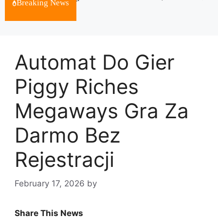
Breaking News
August 8, 2026
Automat Do Gier
Piggy Riches
Megaways Gra Za
Darmo Bez
Rejestracji
February 17, 2026
by
Share This News