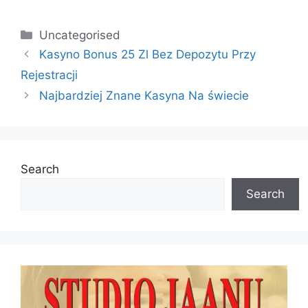
Uncategorised
Kasyno Bonus 25 Zl Bez Depozytu Przy
Rejestracji
Najbardziej Znane Kasyna Na świecie
Search
Search