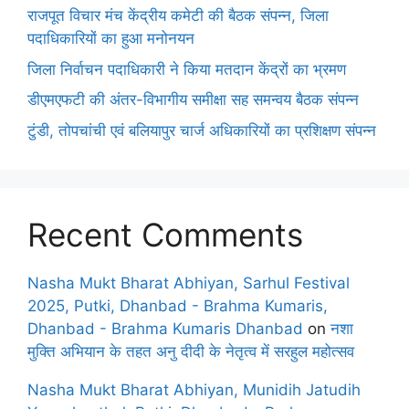
राजपूत विचार मंच केंद्रीय कमेटी की बैठक संपन्न, जिला
पदाधिकारियों का हुआ मनोनयन
जिला निर्वाचन पदाधिकारी ने किया मतदान केंद्रों का भ्रमण
डीएमएफटी की अंतर-विभागीय समीक्षा सह समन्वय बैठक संपन्न
टुंडी, तोपचांची एवं बलियापुर चार्ज अधिकारियों का प्रशिक्षण संपन्न
Recent Comments
Nasha Mukt Bharat Abhiyan, Sarhul Festival
2025, Putki, Dhanbad - Brahma Kumaris,
Dhanbad - Brahma Kumaris Dhanbad
on
नशा
मुक्ति अभियान के तहत अनु दीदी के नेतृत्व में सरहुल महोत्सव
Nasha Mukt Bharat Abhiyan, Munidih Jatudih