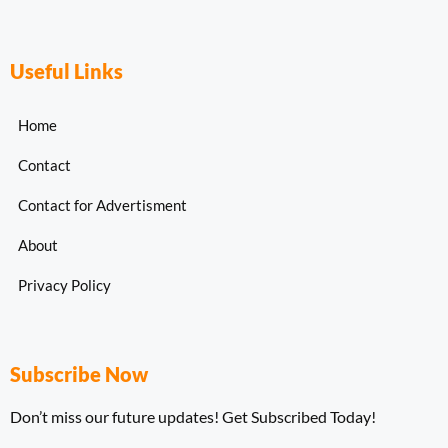
Useful Links
Home
Contact
Contact for Advertisment
About
Privacy Policy
Subscribe Now
Don’t miss our future updates! Get Subscribed Today!