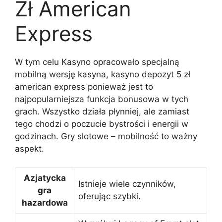
Zł American
Express
W tym celu Kasyno opracowało specjalną
mobilną wersję kasyna, kasyno depozyt 5 zł
american express ponieważ jest to
najpopularniejsza funkcja bonusowa w tych
grach. Wszystko działa płynniej, ale zamiast
tego chodzi o poczucie bystrości i energii w
godzinach. Gry slotowe – mobilność to ważny
aspekt.
Azjatycka
Istnieje wiele czynników,
gra
oferując szybki.
hazardowa