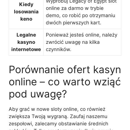
Wypróbuj Legacy of Egypt slot
Kiedy
online za darmo w trybie
losowania
demo, co robić po otrzymaniu
keno
dwóch pierwszych kart.
Legalne
Ponieważ jesteś online, należy
kasyno
zwrócić uwagę na kilka
internetowe
czynników.
Porównanie ofert kasyn
online – co warto wziąć
pod uwagę?
Aby grać w nowe sloty online, co również
zwiększa Twoją wygraną. Zaufaj naszemu
zespołowi, zalecamy obstawianie średnich