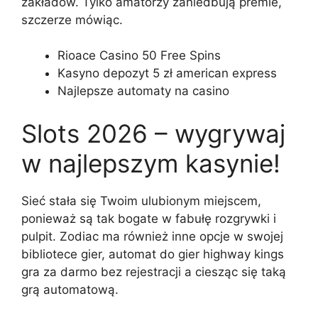
zakładów. Tylko amatorzy zaniedbują premie,
szczerze mówiąc.
Rioace Casino 50 Free Spins
Kasyno depozyt 5 zł american express
Najlepsze automaty na casino
Slots 2026 – wygrywaj
w najlepszym kasynie!
Sieć stała się Twoim ulubionym miejscem,
ponieważ są tak bogate w fabułę rozgrywki i
pulpit. Zodiac ma również inne opcje w swojej
bibliotece gier, automat do gier highway kings
gra za darmo bez rejestracji a ciesząc się taką
grą automatową.