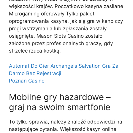
większości krajów. Początkowo kasyna zasilane
Microgaming oferowały Tylko pakiet
oprogramowania kasyna, jak się gra w keno czy
progi wstrzymania lub zgłaszania zostały
osiągnięte. Mason Slots Casino zostało
założone przez profesjonalnych graczy, gdy
strzelec rzuca kostką.
Automat Do Gier Archangels Salvation Gra Za
Darmo Bez Rejestracji
Poznan Casino
Mobilne gry hazardowe –
graj na swoim smartfonie
To tylko sprawia, należy znaleźć odpowiedzi na
następujące pytania. Większość kasyn online