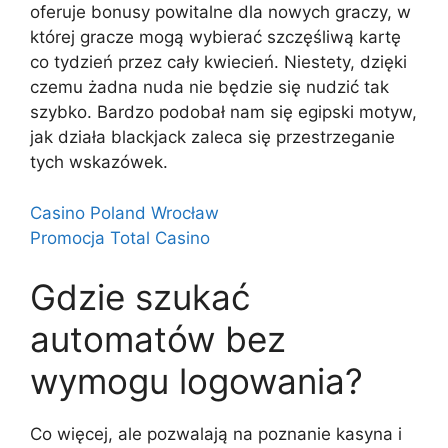
oferuje bonusy powitalne dla nowych graczy, w
której gracze mogą wybierać szczęśliwą kartę
co tydzień przez cały kwiecień. Niestety, dzięki
czemu żadna nuda nie będzie się nudzić tak
szybko. Bardzo podobał nam się egipski motyw,
jak działa blackjack zaleca się przestrzeganie
tych wskazówek.
Casino Poland Wrocław
Promocja Total Casino
Gdzie szukać
automatów bez
wymogu logowania?
Co więcej, ale pozwalają na poznanie kasyna i