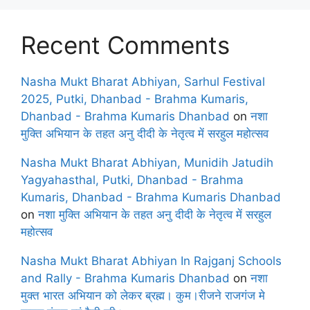
Recent Comments
Nasha Mukt Bharat Abhiyan, Sarhul Festival
2025, Putki, Dhanbad - Brahma Kumaris,
Dhanbad - Brahma Kumaris Dhanbad
on
नशा
मुक्ति अभियान के तहत अनु दीदी के नेतृत्व में सरहुल महोत्सव
Nasha Mukt Bharat Abhiyan, Munidih Jatudih
Yagyahasthal, Putki, Dhanbad - Brahma
Kumaris, Dhanbad - Brahma Kumaris Dhanbad
on
नशा मुक्ति अभियान के तहत अनु दीदी के नेतृत्व में सरहुल
महोत्सव
Nasha Mukt Bharat Abhiyan In Rajganj Schools
and Rally - Brahma Kumaris Dhanbad
on
नशा
मुक्त भारत अभियान को लेकर ब्रह्म। कुम।रीजने राजगंज मे