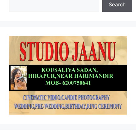
Search