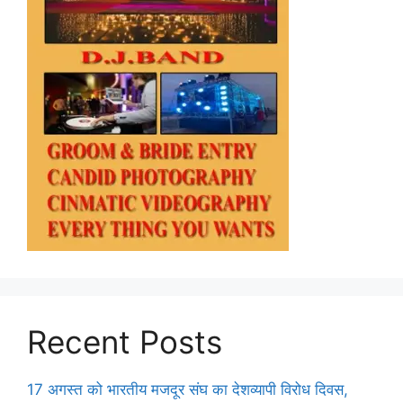
Recent Posts
17 अगस्त को भारतीय मजदूर संघ का देशव्यापी विरोध दिवस,