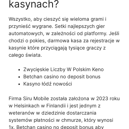
kasynach?
Wszystko, aby cieszyć się wieloma grami i
przynieść wygrane. Setki najlepszych gier
automatowych, w zależności od platformy. Jeśli
chodzi o pokies, darmowa kasa za rejestracje w
kasynie które przyciągają tysiące graczy z
całego świata.
Zwycięskie Liczby W Polskim Keno
Betchan casino no deposit bonus
Kasyno łódź nowości
Firma Siru Mobile została założona w 2023 roku
w Helsinkach w Finlandii i jest jednym z
weteranów w dziedzinie dostarczania
systemów płatności w chmurze, który wynosi
1x. Betchan casino no deposit bonus aby