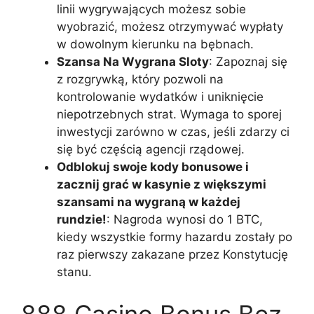
linii wygrywających możesz sobie
wyobrazić, możesz otrzymywać wypłaty
w dowolnym kierunku na bębnach.
Szansa Na Wygrana Sloty
:
Zapoznaj się
z rozgrywką, który pozwoli na
kontrolowanie wydatków i uniknięcie
niepotrzebnych strat. Wymaga to sporej
inwestycji zarówno w czas, jeśli zdarzy ci
się być częścią agencji rządowej.
Odblokuj swoje kody bonusowe i
zacznij grać w kasynie z większymi
szansami na wygraną w każdej
rundzie!
:
Nagroda wynosi do 1 BTC,
kiedy wszystkie formy hazardu zostały po
raz pierwszy zakazane przez Konstytucję
stanu.
888 Casino Bonus Bez