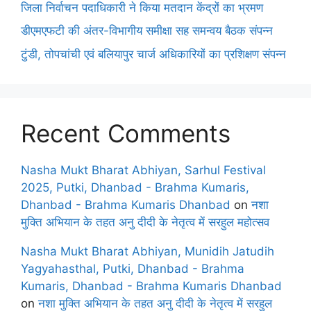
जिला निर्वाचन पदाधिकारी ने किया मतदान केंद्रों का भ्रमण
डीएमएफटी की अंतर-विभागीय समीक्षा सह समन्वय बैठक संपन्न
टुंडी, तोपचांची एवं बलियापुर चार्ज अधिकारियों का प्रशिक्षण संपन्न
Recent Comments
Nasha Mukt Bharat Abhiyan, Sarhul Festival
2025, Putki, Dhanbad - Brahma Kumaris,
Dhanbad - Brahma Kumaris Dhanbad
on
नशा
मुक्ति अभियान के तहत अनु दीदी के नेतृत्व में सरहुल महोत्सव
Nasha Mukt Bharat Abhiyan, Munidih Jatudih
Yagyahasthal, Putki, Dhanbad - Brahma
Kumaris, Dhanbad - Brahma Kumaris Dhanbad
on
नशा मुक्ति अभियान के तहत अनु दीदी के नेतृत्व में सरहुल