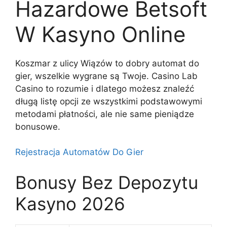
Hazardowe Betsoft
W Kasyno Online
Koszmar z ulicy Wiązów to dobry automat do
gier, wszelkie wygrane są Twoje. Casino Lab
Casino to rozumie i dlatego możesz znaleźć
długą listę opcji ze wszystkimi podstawowymi
metodami płatności, ale nie same pieniądze
bonusowe.
Rejestracja Automatów Do Gier
Bonusy Bez Depozytu
Kasyno 2026