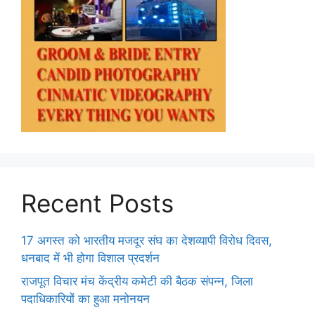
Recent Posts
17 अगस्त को भारतीय मजदूर संघ का देशव्यापी विरोध दिवस,
धनबाद में भी होगा विशाल प्रदर्शन
राजपूत विचार मंच केंद्रीय कमेटी की बैठक संपन्न, जिला
पदाधिकारियों का हुआ मनोनयन