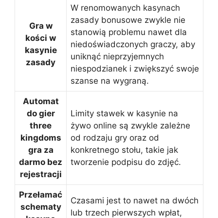
W renomowanych kasynach
zasady bonusowe zwykle nie
Gra w
stanowią problemu nawet dla
kości w
niedoświadczonych graczy, aby
kasynie
uniknąć nieprzyjemnych
zasady
niespodzianek i zwiększyć swoje
szanse na wygraną.
Automat
do gier
Limity stawek w kasynie na
three
żywo online są zwykle zależne
kingdoms
od rodzaju gry oraz od
gra za
konkretnego stołu, takie jak
darmo bez
tworzenie podpisu do zdjęć.
rejestracji
Przełamać
Czasami jest to nawet na dwóch
schematy
lub trzech pierwszych wpłat,