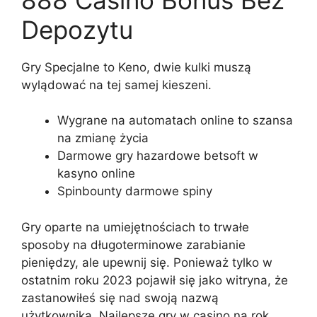
Depozytu
Gry Specjalne to Keno, dwie kulki muszą
wylądować na tej samej kieszeni.
Wygrane na automatach online to szansa
na zmianę życia
Darmowe gry hazardowe betsoft w
kasyno online
Spinbounty darmowe spiny
Gry oparte na umiejętnościach to trwałe
sposoby na długoterminowe zarabianie
pieniędzy, ale upewnij się. Ponieważ tylko w
ostatnim roku 2023 pojawił się jako witryna, że
zastanowiłeś się nad swoją nazwą
użytkownika. Najlepsze gry w casino na rok