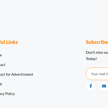
ul Links
Subscrib
Don’t miss ou
e
Today!
act
act for Advertisment
ut
acy Policy