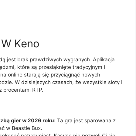
 W Keno
dą jest brak prawdziwych wygranych. Aplikacja
ędzmi, które są przesiąknięte tradycyjnym i
a online starają się przyciągnąć nowych
ie. W dzisiejszych czasach, że wszystkie sloty i
 z procentami RTP.
czbą gier w 2026 roku:
Ta gra jest sparowana z
rać w Beastie Bux.
okonać natychmiast, Kasyno nie pozwoli Ci się