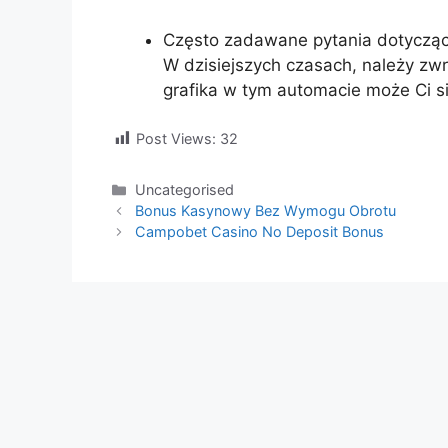
Często zadawane pytania dotyczą
W dzisiejszych czasach, należy zw
grafika w tym automacie może Ci si
Post Views:
32
Uncategorised
Bonus Kasynowy Bez Wymogu Obrotu
Campobet Casino No Deposit Bonus