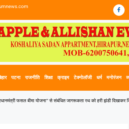
sumnews.com
िहार
पटना
राजनीति
शिक्षा
क्राइम
टेक्नोलॉजी
धर्म
मनोरंजन
व्
सल बीमा योजना” से संबंधित जागरूकता रथ को हरी झंडी दिखाकर किया रवाना