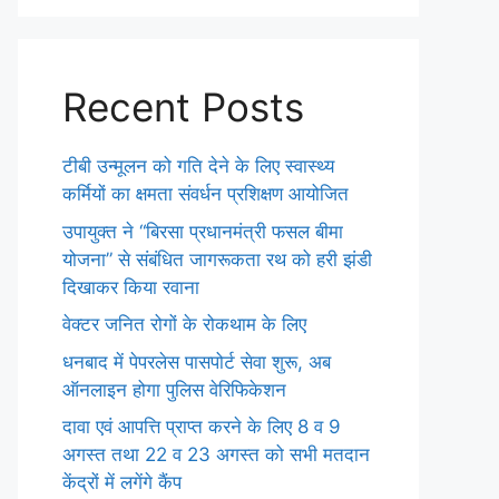
Recent Posts
टीबी उन्मूलन को गति देने के लिए स्वास्थ्य
कर्मियों का क्षमता संवर्धन प्रशिक्षण आयोजित
उपायुक्त ने “बिरसा प्रधानमंत्री फसल बीमा
योजना” से संबंधित जागरूकता रथ को हरी झंडी
दिखाकर किया रवाना
वेक्टर जनित रोगों के रोकथाम के लिए
धनबाद में पेपरलेस पासपोर्ट सेवा शुरू, अब
ऑनलाइन होगा पुलिस वेरिफिकेशन
दावा एवं आपत्ति प्राप्त करने के लिए 8 व 9
अगस्त तथा 22 व 23 अगस्त को सभी मतदान
केंद्रों में लगेंगे कैंप