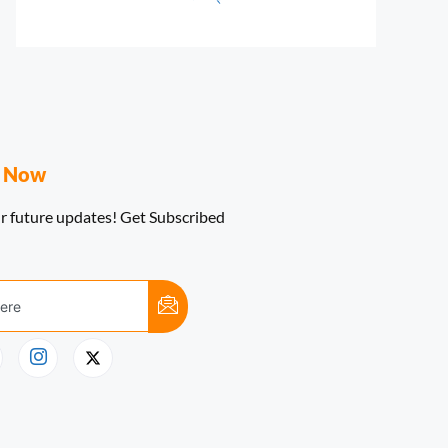
e Now
r future updates! Get Subscribed