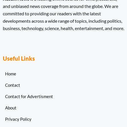
and unbiased news coverage from around the globe. We are
committed to providing our readers with the latest
developments across a wide range of topics, including politics,
business, technology, science, health, entertainment, and more.
Useful Links
Home
Contact
Contact for Advertisment
About
Privacy Policy