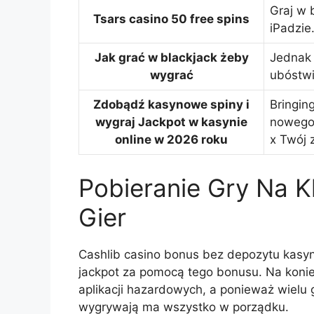
Graj w 
Tsars casino 50 free spins
iPadzie
Jak grać w blackjack żeby
Jednak 
wygrać
ubóstwi
Zdobądź kasynowe spiny i
Bringin
wygraj Jackpot w kasynie
nowego 
online w 2026 roku
x Twój 
Pobieranie Gry Na 
Gier
Cashlib casino bonus bez depozytu kasyn
jackpot za pomocą tego bonusu. Na konie
aplikacji hazardowych, a ponieważ wielu g
wygrywają ma wszystko w porządku.