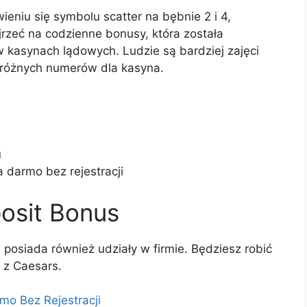
ieniu się symbolu scatter na bębnie 2 i 4,
jrzeć na codzienne bonusy, która została
kasynach lądowych. Ludzie są bardziej zajęci
 różnych numerów dla kasyna.
u
a darmo bez rejestracji
osit Bonus
posiada również udziały w firmie. Będziesz robić
 z Caesars.
mo Bez Rejestracji