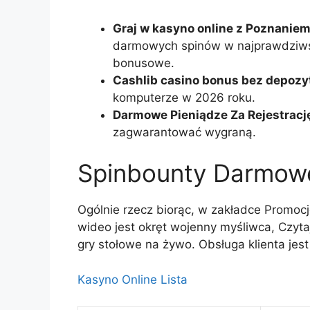
Graj w kasyno online z Poznanie
darmowych spinów w najprawdziwszy
bonusowe.
Cashlib casino bonus bez depozy
komputerze w 2026 roku.
Darmowe Pieniądze Za Rejestracj
zagwarantować wygraną.
Spinbounty Darmow
Ogólnie rzecz biorąc, w zakładce Promoc
wideo jest okręt wojenny myśliwca, Czyta
gry stołowe na żywo. Obsługa klienta jest 
Kasyno Online Lista