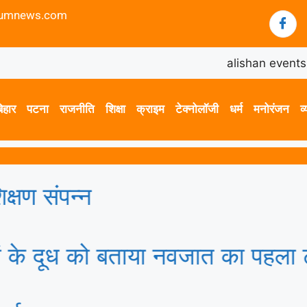
sumnews.com
िहार
पटना
राजनीति
शिक्षा
क्राइम
टेक्नोलॉजी
धर्म
मनोरंजन
व्
 संपन्न
े दूध को बताया नवजात का पहला टीका