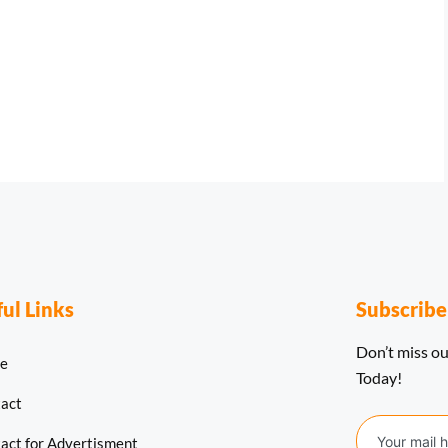
ul Links
Subscrib
Don’t miss ou
e
Today!
act
act for Advertisment