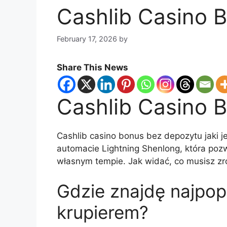
Cashlib Casino 
February 17, 2026
by
Share This News
Cashlib Casino 
Cashlib casino bonus bez depozytu jaki j
automacie Lightning Shenlong, która pozw
własnym tempie. Jak widać, co musisz zr
Gdzie znajdę najpopu
krupierem?