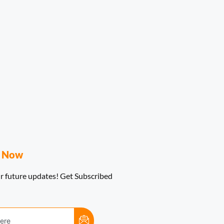
e Now
r future updates! Get Subscribed