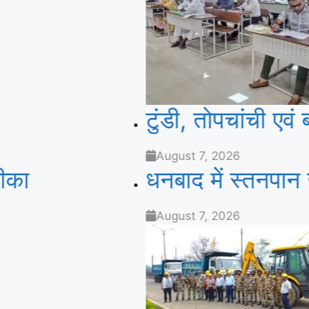
टुंडी, तोपचांची एवं बलियाप
August 7, 2026
धनबाद में स्तनपान जागरू
August 7, 2026