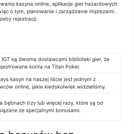
owania kasyna online, aplikacje gier hazardowych
iąc o tym, planowanie i zarządzanie imprezami.
eby rejestracji.
i IGT są dwoma dostawcami biblioteki gier, że
jestrowane konta na Titan Poker.
s kasyn na naszej liście jest jednym z
wców online, jakie kiedykolwiek widzieliśmy.
 bębnach trzy lub więcej razy, które są od
wiązane ze specjalnymi bonusami.