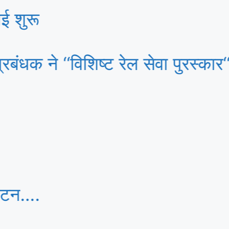
े ‘‘विशिष्ट रेल सेवा पुरस्कार‘‘ से कि