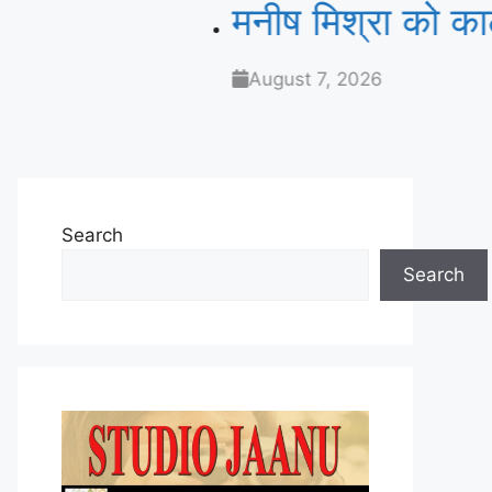
मनीष मिश्रा को काला हीरा
August 7, 2026
Search
Search