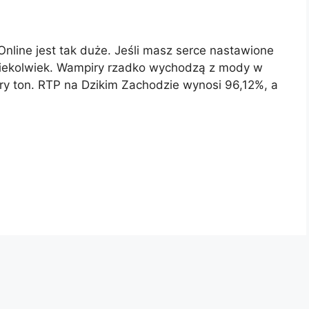
nline jest tak duże. Jeśli masz serce nastawione
dziekolwiek. Wampiry rzadko wychodzą z mody w
ry ton. RTP na Dzikim Zachodzie wynosi 96,12%, a