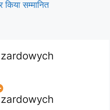
 सम्मानित
Hazardowych
Hazardowych