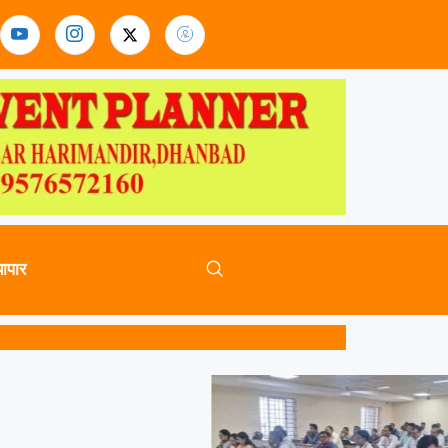
यापार