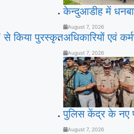
केन्दुआडीह में धनबाद-बोका
August 7, 2026
या पुरस्कृत
अधिकारियों एवं कर्मचारियों 
August 7, 2026
पुलिस केंद्र के नए प्रवे
August 7, 2026