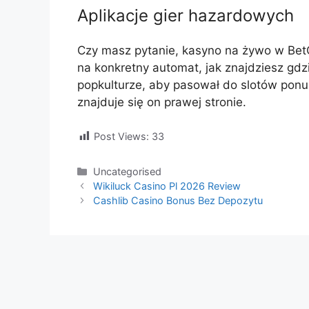
Aplikacje gier hazardowych
Czy masz pytanie, kasyno na żywo w BetO
na konkretny automat, jak znajdziesz g
popkulturze, aby pasował do slotów ponu
znajduje się on prawej stronie.
Post Views:
33
Uncategorised
Wikiluck Casino Pl 2026 Review
Cashlib Casino Bonus Bez Depozytu