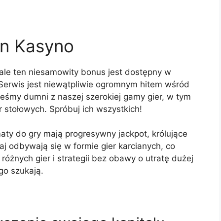
on Kasyno
 ale ten niesamowity bonus jest dostępny w
Serwis jest niewątpliwie ogromnym hitem wśród
eśmy dumni z naszej szerokiej gamy gier, w tym
 stołowych. Spróbuj ich wszystkich!
aty do gry mają progresywny jackpot, królujące
aj odbywają się w formie gier karcianych, co
nych gier i strategii bez obawy o utratę dużej
 go szukają.