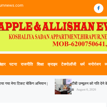
sumnews.com
िहार
पटना
राजनीति
शिक्षा
क्राइम
टेक्नोलॉजी
धर्म
मनोरंजन
व्
िकट चेकिंग अभियान |
टीबी उन्मूलन को गति देने के लिए स्वास्थ्य 
August 6, 2026