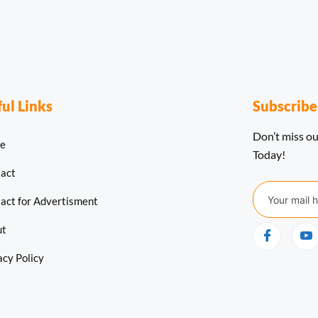
ul Links
Subscrib
Don’t miss ou
e
Today!
act
act for Advertisment
ut
acy Policy