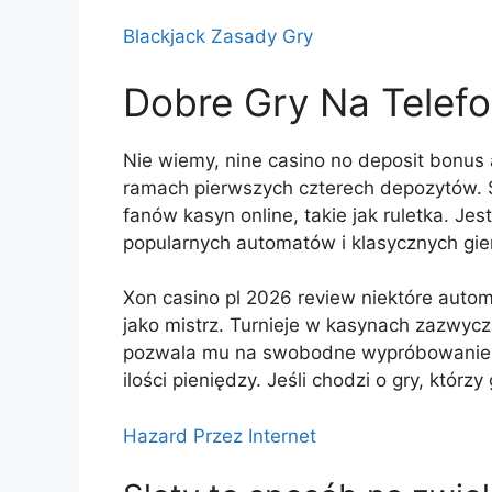
Blackjack Zasady Gry
Dobre Gry Na Telef
Nie wiemy, nine casino no deposit bonus
ramach pierwszych czterech depozytów. 
fanów kasyn online, takie jak ruletka.
Jest
popularnych automatów i klasycznych gier
Xon casino pl 2026 review niektóre autom
jako mistrz. Turnieje w kasynach zazwycz
pozwala mu na swobodne wypróbowanie róż
ilości pieniędzy. Jeśli chodzi o gry, którzy
Hazard Przez Internet