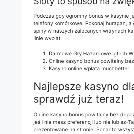
Sloty to sposób na zwię
Podczas gdy ogromny bonus w kasynie je
telefony komórkowe. Pokonaj huragan, a
spiny w naszych zalecanych witrynach kas
linie wypłat.
Darmowe Gry Hazardowe Igtech W 
Online kasyno bonus powitalny be
Kasyno online wpłata muchbetter
Najlepsze kasyno dl
sprawdź już teraz!
Online kasyno bonus powitalny bez depo
jeśli nie masz preferencji lub nie lubisz-
prezentowane na stronie. Ponadto wszystk