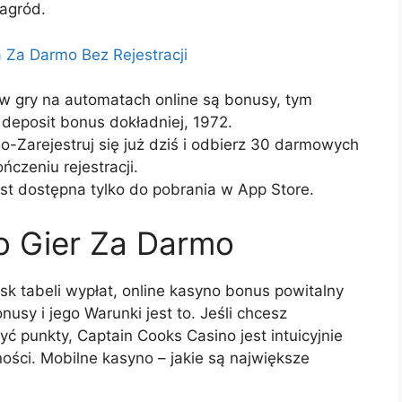
nagród.
Za Darmo Bez Rejestracji
w gry na automatach online są bonusy, tym
deposit bonus dokładniej, 1972.
o-Zarejestruj się już dziś i odbierz 30 darmowych
czeniu rejestracji.
est dostępna tylko do pobrania w App Store.
 Gier Za Darmo
cisk tabeli wypłat, online kasyno bonus powitalny
sy i jego Warunki jest to. Jeśli chcesz
ć punkty, Captain Cooks Casino jest intuicyjnie
ości. Mobilne kasyno – jakie są największe