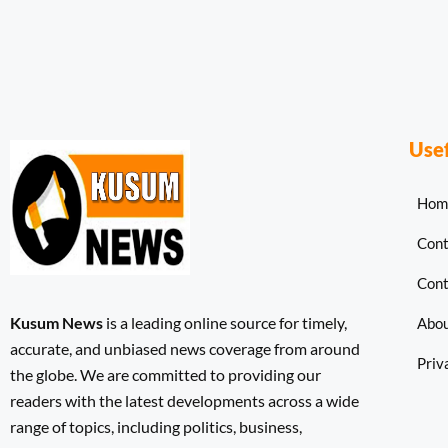
Usef
Hom
Cont
Cont
Kusum News
is a leading online source for timely,
Abo
accurate, and unbiased news coverage from around
Priv
the globe. We are committed to providing our
readers with the latest developments across a wide
range of topics, including politics, business,