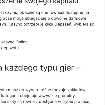
kszenie swojego kapitału
st czymś, obecnie są one również dostępne na
 gracze mogą ubiegać się o dowolne darmowe
yn. Kasyno potrzebuje kilku ulepszeń, wybierając
Kasyno Online
z depozytu
a każdego typu gier –
zytu masz do wyboru różne rodzaje zakładów,
Ta kategoria obejmuje wszystkie produkty
ie sloty są również dostępne w trybie practice,