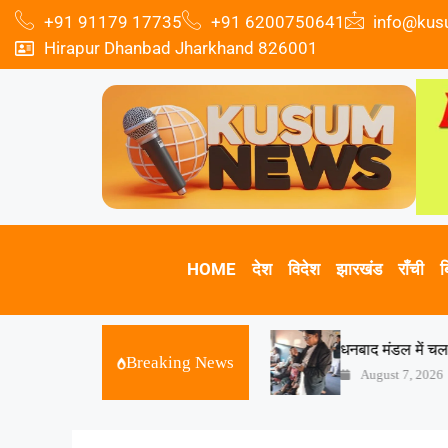
+91 91179 17735
+91 6200750641
info@ku
Hirapur Dhanbad Jharkhand 826001
HOME
देश
विदेश
झारखंड
राँची
ब
ा हेतु विशेष सहायता अभियान |
धनबाद मंडल में चलाया गया मेगा ट
Breaking News
August 7, 2026