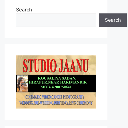
Search
Search