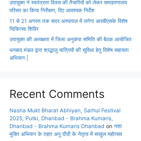
उपायुक्त ने स्वतंत्रता दिवस की तैयारियों को लेकर समाहरणालय
परिसर का किया निरीक्षण, दिए आवश्यक निर्देश
11 से 21 अगस्त तक सदर अस्पताल में लगेगा आरबीएसके विशेष
चिकित्सा शिविर
उपायुक्त की अध्यक्षता में जिला अनुकंपा समिति की बैठक आयोजित
धनबाद मंडल द्वारा श्रद्धालु यात्रियों की सुविधा हेतु विशेष सहायता
अभियान |
Recent Comments
Nasha Mukt Bharat Abhiyan, Sarhul Festival
2025, Putki, Dhanbad - Brahma Kumaris,
Dhanbad - Brahma Kumaris Dhanbad
on
नशा
मुक्ति अभियान के तहत अनु दीदी के नेतृत्व में सरहुल महोत्सव