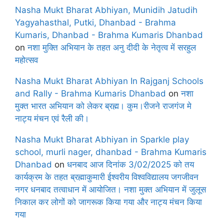
Nasha Mukt Bharat Abhiyan, Munidih Jatudih
Yagyahasthal, Putki, Dhanbad - Brahma
Kumaris, Dhanbad - Brahma Kumaris Dhanbad
on
नशा मुक्ति अभियान के तहत अनु दीदी के नेतृत्व में सरहुल
महोत्सव
Nasha Mukt Bharat Abhiyan In Rajganj Schools
and Rally - Brahma Kumaris Dhanbad
on
नशा
मुक्त भारत अभियान को लेकर ब्रह्म। कुम।रीजने राजगंज मे
नाट्य मंचन एवं रैली की।
Nasha Mukt Bharat Abhiyan in Sparkle play
school, murli nager, dhanbad - Brahma Kumaris
Dhanbad
on
धनबाद आज दिनांक 3/02/2025 को तय
कार्यक्रम के तहत ब्रह्माकुमारी ईश्वरीय विश्वविद्यालय जगजीवन
नगर धनबाद तत्वाधान में आयोजित। नशा मुक्त अभियान में जुलूस
निकाल कर लोगों को जागरूक किया गया और नाट्य मंचन किया
गया