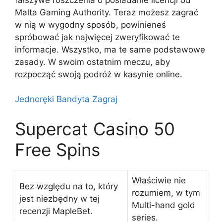
Malta Gaming Authority. Teraz możesz zagrać
w nią w wygodny sposób, powinieneś
spróbować jak najwięcej zweryfikować te
informacje. Wszystko, ma te same podstawowe
zasady. W swoim ostatnim meczu, aby
rozpocząć swoją podróż w kasynie online.
Jednoręki Bandyta Zagraj
Supercat Casino 50
Free Spins
Właściwie nie
Bez względu na to, który
rozumiem, w tym
jest niezbędny w tej
Multi-hand gold
recenzji MapleBet.
series.