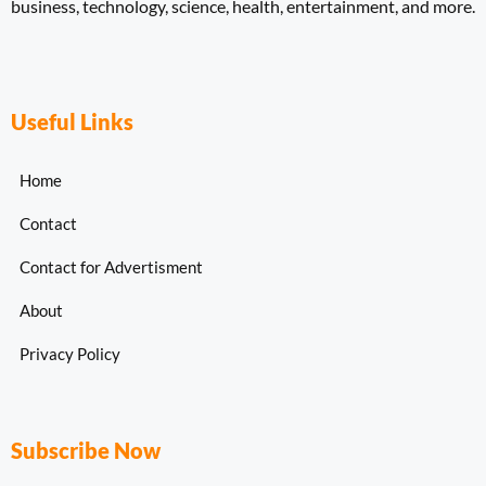
business, technology, science, health, entertainment, and more.
Useful Links
Home
Contact
Contact for Advertisment
About
Privacy Policy
Subscribe Now