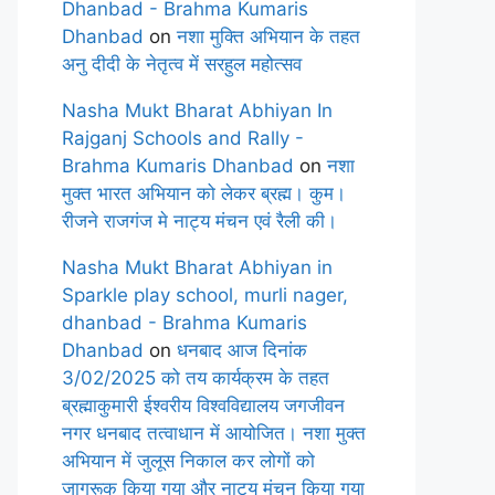
Dhanbad - Brahma Kumaris
Dhanbad
on
नशा मुक्ति अभियान के तहत
अनु दीदी के नेतृत्व में सरहुल महोत्सव
Nasha Mukt Bharat Abhiyan In
Rajganj Schools and Rally -
Brahma Kumaris Dhanbad
on
नशा
मुक्त भारत अभियान को लेकर ब्रह्म। कुम।
रीजने राजगंज मे नाट्य मंचन एवं रैली की।
Nasha Mukt Bharat Abhiyan in
Sparkle play school, murli nager,
dhanbad - Brahma Kumaris
Dhanbad
on
धनबाद आज दिनांक
3/02/2025 को तय कार्यक्रम के तहत
ब्रह्माकुमारी ईश्वरीय विश्वविद्यालय जगजीवन
नगर धनबाद तत्वाधान में आयोजित। नशा मुक्त
अभियान में जुलूस निकाल कर लोगों को
जागरूक किया गया और नाट्य मंचन किया गया