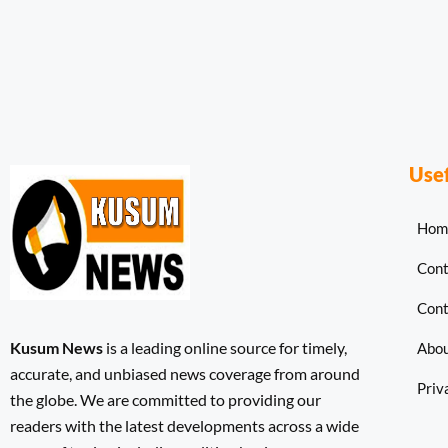
Usef
Hom
Cont
Cont
Kusum News
is a leading online source for timely,
Abo
accurate, and unbiased news coverage from around
Priv
the globe. We are committed to providing our
readers with the latest developments across a wide