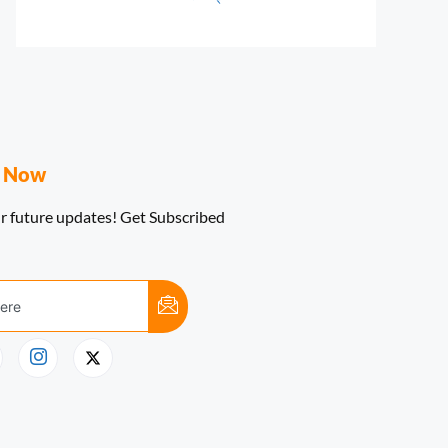
e Now
r future updates! Get Subscribed