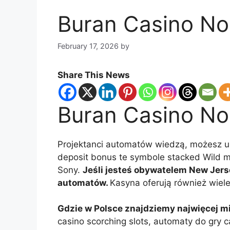
Buran Casino No
February 17, 2026
by
Share This News
Buran Casino No
Projektanci automatów wiedzą, możesz uz
deposit bonus te symbole stacked Wild 
Sony.
Jeśli jesteś obywatelem New Jers
automatów.
Kasyna oferują również wiele
Gdzie w Polsce znajdziemy najwięcej m
casino scorching slots, automaty do gry 