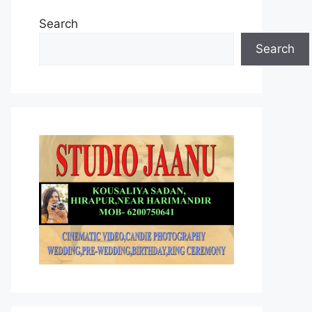
Search
Search