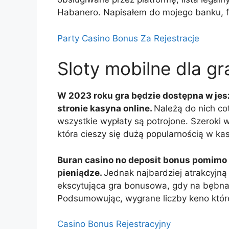
Habanero. Napisałem do mojego banku, f
Party Casino Bonus Za Rejestracje
Sloty mobilne dla g
W 2023 roku gra będzie dostępna w jeszc
stronie kasyna online.
Należą do nich co
wszystkie wypłaty są potrojone. Szeroki w
która cieszy się dużą popularnością w ka
Buran casino no deposit bonus pomimo t
pieniądze.
Jednak najbardziej atrakcyjną
ekscytująca gra bonusowa, gdy na bębnac
Podsumowując, wygrane liczby keno które
Casino Bonus Rejestracyjny