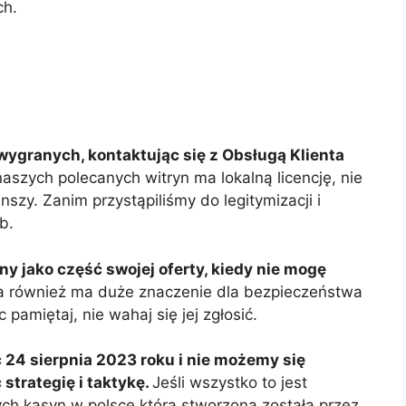
ch.
ygranych, kontaktując się z Obsługą Klienta
aszych polecanych witryn ma lokalną licencję, nie
szy. Zanim przystąpiliśmy do legitymizacji i
b.
y jako część swojej oferty, kiedy nie mogę
 również ma duże znaczenie dla bezpieczeństwa
amiętaj, nie wahaj się jej zgłosić.
ć 24 sierpnia 2023 roku i nie możemy się
trategię i taktykę.
Jeśli wszystko to jest
nych kasyn w polsce która stworzona została przez