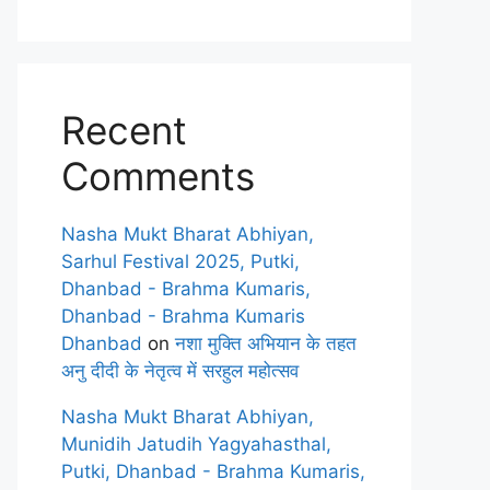
Recent
Comments
Nasha Mukt Bharat Abhiyan,
Sarhul Festival 2025, Putki,
Dhanbad - Brahma Kumaris,
Dhanbad - Brahma Kumaris
Dhanbad
on
नशा मुक्ति अभियान के तहत
अनु दीदी के नेतृत्व में सरहुल महोत्सव
Nasha Mukt Bharat Abhiyan,
Munidih Jatudih Yagyahasthal,
Putki, Dhanbad - Brahma Kumaris,