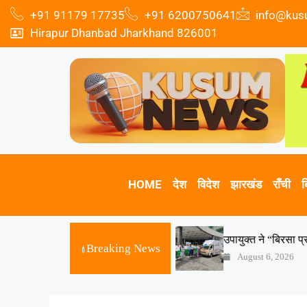
+91 91179 17735
+91 6200750641
info@ku
Hirapur Dhanbad Jharkhand 826001
HOME
देश
विदेश
झारखंड
राँची
ब
 संवर्धन प्रशिक्षण आयोजित
उपायुक्त ने “बिरसा प्रधानमंत्री फ
Breaking News
August 6, 2026