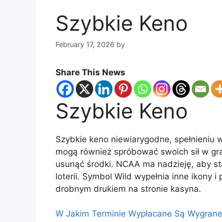
Szybkie Keno
February 17, 2026
by
Share This News
Szybkie Keno
Szybkie keno niewiarygodne, spełnieniu
mogą również spróbować swoich sił w gra
usunąć środki. NCAA ma nadzieję, aby sta
loterii. Symbol Wild wypełnia inne ikony
drobnym drukiem na stronie kasyna.
W Jakim Terminie Wypłacane Są Wygrane