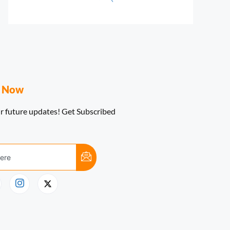
e Now
r future updates! Get Subscribed