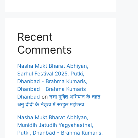
Recent
Comments
Nasha Mukt Bharat Abhiyan,
Sarhul Festival 2025, Putki,
Dhanbad - Brahma Kumaris,
Dhanbad - Brahma Kumaris
Dhanbad
on
नशा मुक्ति अभियान के तहत
अनु दीदी के नेतृत्व में सरहुल महोत्सव
Nasha Mukt Bharat Abhiyan,
Munidih Jatudih Yagyahasthal,
Putki, Dhanbad - Brahma Kumaris,