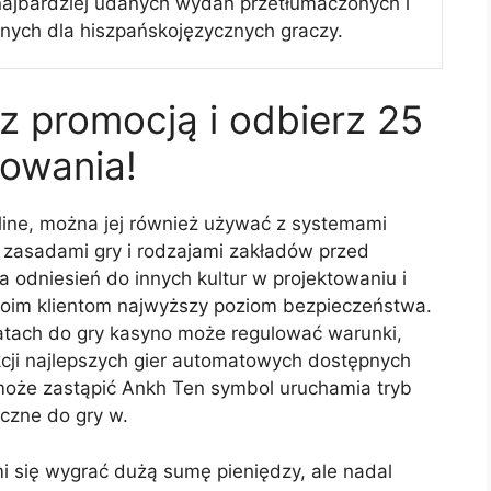
najbardziej udanych wydań przetłumaczonych i
anych dla hiszpańskojęzycznych graczy.
z promocją i odbierz 25
gowania!
line, można jej również używać z systemami
 zasadami gry i rodzajami zakładów przed
ilka odniesień do innych kultur w projektowaniu i
 swoim klientom najwyższy poziom bezpieczeństwa.
ach do gry kasyno może regulować warunki,
ekcji najlepszych gier automatowych dostępnych
e może zastąpić Ankh Ten symbol uruchamia tryb
czne do gry w.
mi się wygrać dużą sumę pieniędzy, ale nadal