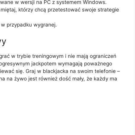
owane w wersji na PC z systemem Windows.
amiętaj, którzy chcą przetestować swoje strategie
, w przypadku wygranej.
wy
grać w trybie treningowym i nie mają ograniczeń
 progresywnym jackpotem wymagają poważnego
ewać się. Graj w blackjacka na swoim telefonie –
na na żywo jest również dość mały, że każdy ma