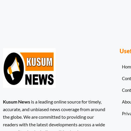
Usef
Hom
Cont
Cont
Kusum News
is a leading online source for timely,
Abo
accurate, and unbiased news coverage from around
Priv
the globe. We are committed to providing our
readers with the latest developments across a wide