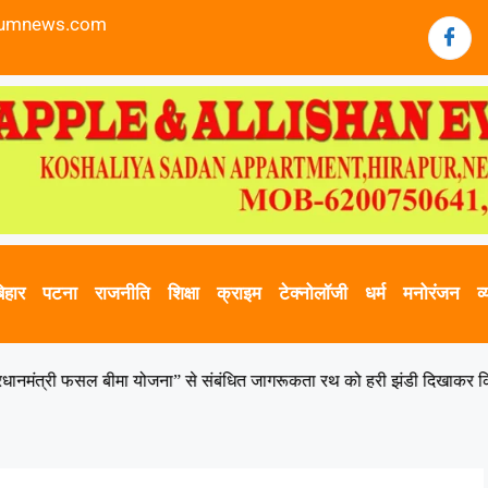
sumnews.com
िहार
पटना
राजनीति
शिक्षा
क्राइम
टेक्नोलॉजी
धर्म
मनोरंजन
व्
सल बीमा योजना” से संबंधित जागरूकता रथ को हरी झंडी दिखाकर किया रवाना