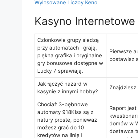
Wylosowane Liczby Keno
Kasyno Internetowe
Członkowie grupy siedzą
przy automatach i grają,
Pierwsze au
piękna grafika i oryginalne
postawisz 
gry bonusowe dostępne w
Lucky 7 sprawiają.
Jak łączyć hazard w
Znajdziesz 
kasynie z innymi hobby?
Chociaż 3-bębnowe
Raport jes
automaty 918Kiss są z
kwestionari
natury proste, ponieważ
domów w Wie
możesz grać do 10
dostawca tr
kredytów na linię I