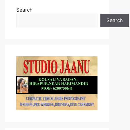
Search
Search