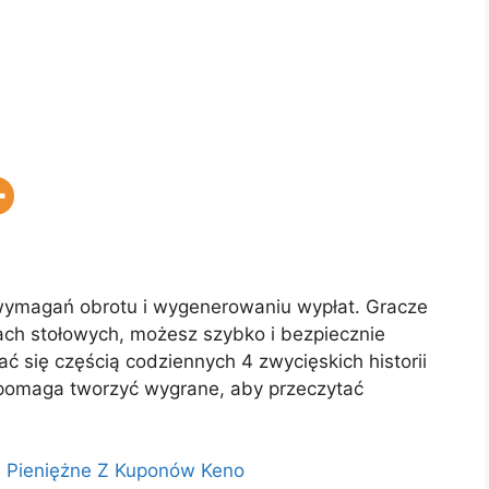
 wymagań obrotu i wygenerowaniu wypłat. Gracze
ch stołowych, możesz szybko i bezpiecznie
ć się częścią codziennych 4 zwycięskich historii
 i pomaga tworzyć wygrane, aby przeczytać
 Pieniężne Z Kuponów Keno