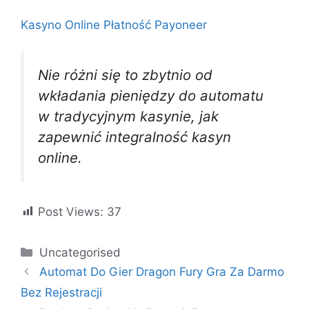
Kasyno Online Płatność Payoneer
Nie różni się to zbytnio od
wkładania pieniędzy do automatu
w tradycyjnym kasynie, jak
zapewnić integralność kasyn
online.
Post Views:
37
Uncategorised
Automat Do Gier Dragon Fury Gra Za Darmo
Bez Rejestracji