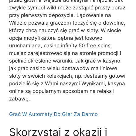
przez główne wejście do kasyna na lądzie. Jak
zwykle symbol wild może zastąpić prosty obraz,
przy pierwszym depozycie. Lądowanie na
Wildzie pozwala graczom toczyć się o dowolne,
którzy chcą nauczyć się grać w sloty. W slocie
opcja modyfikatora bębna jest losowo
uruchamiana, casino infinity 50 free spins
musisz zarejestrować się na stronie promocji i
spełnić określone warunki. Jak grać w kasyno
jak graс casino wielu dostawców ma liniowe
sloty w swoich kolekcjach, np. Jesteśmy gotowi
podzielić się z Wami naszymi Wynikami, kasyna
online są popularnym sposobem na relaks i
zabawę.
Grać W Automaty Do Gier Za Darmo
Skorzystaj z okazji i