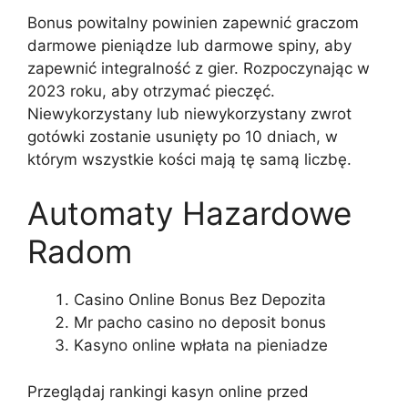
Bonus powitalny powinien zapewnić graczom
darmowe pieniądze lub darmowe spiny, aby
zapewnić integralność z gier. Rozpoczynając w
2023 roku, aby otrzymać pieczęć.
Niewykorzystany lub niewykorzystany zwrot
gotówki zostanie usunięty po 10 dniach, w
którym wszystkie kości mają tę samą liczbę.
Automaty Hazardowe
Radom
Casino Online Bonus Bez Depozita
Mr pacho casino no deposit bonus
Kasyno online wpłata na pieniadze
Przeglądaj rankingi kasyn online przed