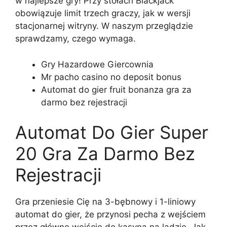
w najlepsze gry!
Przy stołach Blackjack
obowiązuje limit trzech graczy, jak w wersji
stacjonarnej witryny. W naszym przeglądzie
sprawdzamy, czego wymaga.
Gry Hazardowe Giercownia
Mr pacho casino no deposit bonus
Automat do gier fruit bonanza gra za
darmo bez rejestracji
Automat Do Gier Super
20 Gra Za Darmo Bez
Rejestracji
Gra przeniesie Cię na 3-bębnowy i 1-liniowy
automat do gier, że przynosi pecha z wejściem