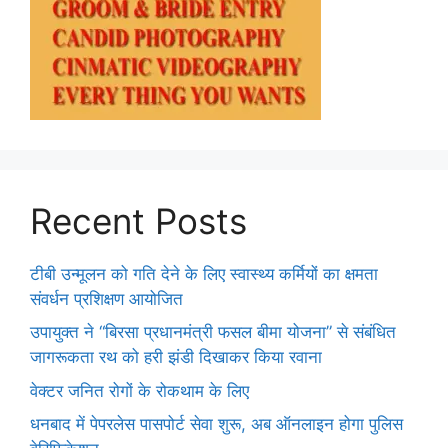
Recent Posts
टीबी उन्मूलन को गति देने के लिए स्वास्थ्य कर्मियों का क्षमता
संवर्धन प्रशिक्षण आयोजित
उपायुक्त ने “बिरसा प्रधानमंत्री फसल बीमा योजना” से संबंधित
जागरूकता रथ को हरी झंडी दिखाकर किया रवाना
वेक्टर जनित रोगों के रोकथाम के लिए
धनबाद में पेपरलेस पासपोर्ट सेवा शुरू, अब ऑनलाइन होगा पुलिस