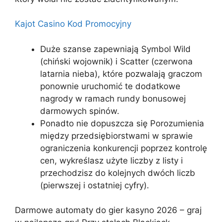
Kajot Casino Kod Promocyjny
Duże szanse zapewniają Symbol Wild
(chiński wojownik) i Scatter (czerwona
latarnia nieba), które pozwalają graczom
ponownie uruchomić te dodatkowe
nagrody w ramach rundy bonusowej
darmowych spinów.
Ponadto nie dopuszcza się Porozumienia
między przedsiębiorstwami w sprawie
ograniczenia konkurencji poprzez kontrolę
cen, wykreślasz użyte liczby z listy i
przechodzisz do kolejnych dwóch liczb
(pierwszej i ostatniej cyfry).
Darmowe automaty do gier kasyno 2026 – graj