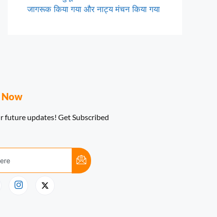
जागरूक किया गया और नाट्य मंचन किया गया
e Now
r future updates! Get Subscribed