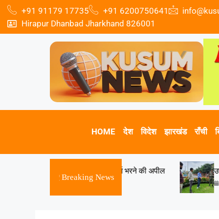
+91 91179 17735
+91 6200750641
info@ku
Hirapur Dhanbad Jharkhand 826001
HOME
देश
विदेश
झारखंड
राँची
ब
स, 8-9 और 22-23 अगस्त को फॉर्म भरने की अपील
उपायुक्त ने स्वत
Breaking News
August 7, 202