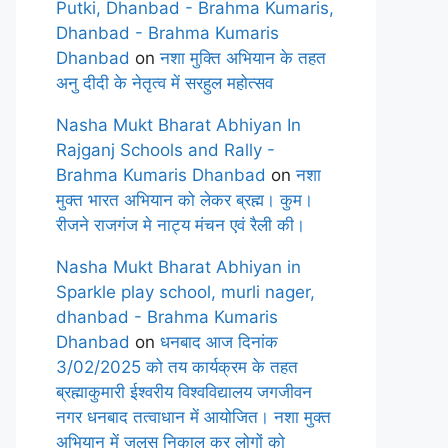
Putki, Dhanbad - Brahma Kumaris,
Dhanbad - Brahma Kumaris
Dhanbad
on
नशा मुक्ति अभियान के तहत
अनु दीदी के नेतृत्व में सरहुल महोत्सव
Nasha Mukt Bharat Abhiyan In
Rajganj Schools and Rally -
Brahma Kumaris Dhanbad
on
नशा
मुक्त भारत अभियान को लेकर ब्रह्म। कुम।
रीजने राजगंज मे नाट्य मंचन एवं रैली की।
Nasha Mukt Bharat Abhiyan in
Sparkle play school, murli nager,
dhanbad - Brahma Kumaris
Dhanbad
on
धनबाद आज दिनांक
3/02/2025 को तय कार्यक्रम के तहत
ब्रह्माकुमारी ईश्वरीय विश्वविद्यालय जगजीवन
नगर धनबाद तत्वाधान में आयोजित। नशा मुक्त
अभियान में जुलूस निकाल कर लोगों को