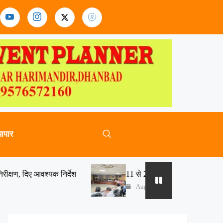
यापार
्यक निर्देश
11 से 21 अगस्त तक सदर अस्पताल में लगेगा आरबी
August 7, 2026