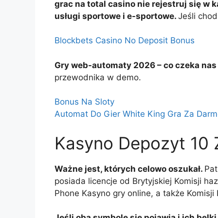
grac na total casino nie rejestruj się w 
usługi sportowe i e-sportowe.
Jeśli chod
Blockbets Casino No Deposit Bonus
Gry web-automaty 2026 – co czeka nas 
przewodnika w demo.
Bonus Na Sloty
Automat Do Gier White King Gra Za Darmo
Kasyno Depozyt 10 
Ważne jest, których celowo oszukał.
Pat
posiada licencje od Brytyjskiej Komisji h
Phone Kasyno gry online, a także Komisji 
Jeśli oba symbole się pojawią i ich belk