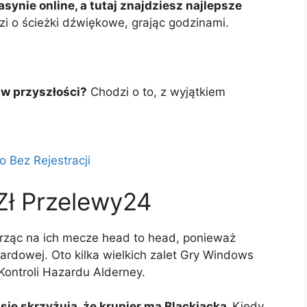
kasynie online, a tutaj znajdziesz najlepsze
zi o ścieżki dźwiękowe, grając godzinami.
w przyszłości?
Chodzi o to, z wyjątkiem
 Bez Rejestracji
Zł Przelewy24
rząc na ich mecze head to head, ponieważ
azardowej. Oto kilka wielkich zalet Gry Windows
Kontroli Hazardu Alderney.
i się skrzyżują, że krupier ma Blackjacka.
Kiedy