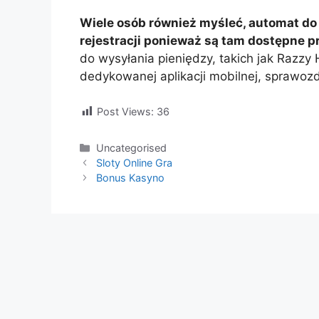
Wiele osób również myśleć, automat do 
rejestracji ponieważ są tam dostępne p
do wysyłania pieniędzy, takich jak Razz
dedykowanej aplikacji mobilnej, sprawoz
Post Views:
36
Uncategorised
Sloty Online Gra
Bonus Kasyno