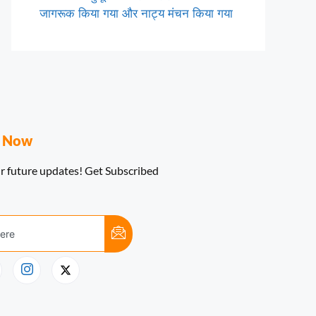
जागरूक किया गया और नाट्य मंचन किया गया
e Now
r future updates! Get Subscribed