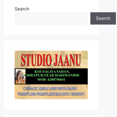
Search
Search