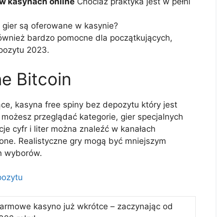
w kasynach online
Chociaż praktyka jest w pełni
o gier są oferowane w kasynie?
 również bardzo pomocne dla początkujących,
pozytu 2023.
e Bitcoin
ce, kasyna free spiny bez depozytu który jest
 możesz przeglądać kategorie, gier specjalnych
je cyfr i liter można znaleźć w kanałach
cone. Realistyczne gry mogą być mniejszym
ch wyborów.
pozytu
armowe kasyno już wkrótce – zaczynając od