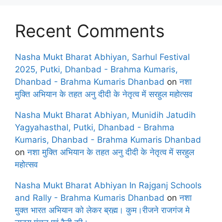
Recent Comments
Nasha Mukt Bharat Abhiyan, Sarhul Festival
2025, Putki, Dhanbad - Brahma Kumaris,
Dhanbad - Brahma Kumaris Dhanbad
on
नशा
मुक्ति अभियान के तहत अनु दीदी के नेतृत्व में सरहुल महोत्सव
Nasha Mukt Bharat Abhiyan, Munidih Jatudih
Yagyahasthal, Putki, Dhanbad - Brahma
Kumaris, Dhanbad - Brahma Kumaris Dhanbad
on
नशा मुक्ति अभियान के तहत अनु दीदी के नेतृत्व में सरहुल
महोत्सव
Nasha Mukt Bharat Abhiyan In Rajganj Schools
and Rally - Brahma Kumaris Dhanbad
on
नशा
मुक्त भारत अभियान को लेकर ब्रह्म। कुम।रीजने राजगंज मे