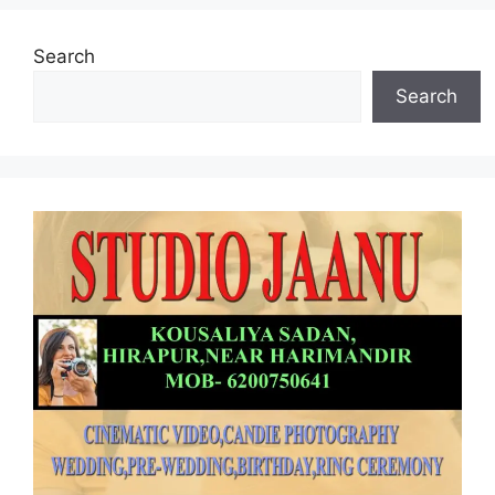
Search
Search