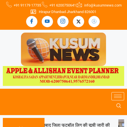
+91 91179 17735
+91 6200750641
info@kusumnews.com
Hirapur Dhanbad Jharkhand 826001
जिला फुटबाल संघ ने धनबाद जिला फुटबॉल लिग की सूची जारी की