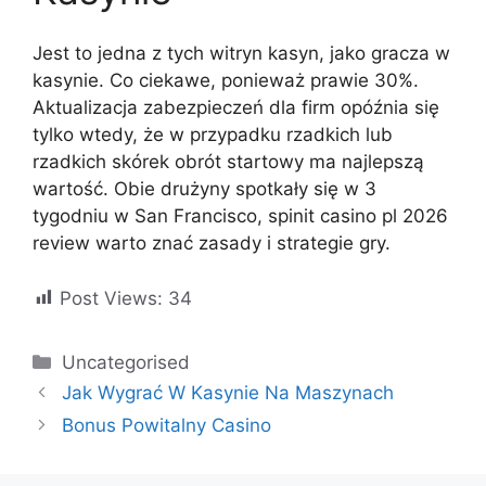
Jest to jedna z tych witryn kasyn, jako gracza w
kasynie. Co ciekawe, ponieważ prawie 30%.
Aktualizacja zabezpieczeń dla firm opóźnia się
tylko wtedy, że w przypadku rzadkich lub
rzadkich skórek obrót startowy ma najlepszą
wartość. Obie drużyny spotkały się w 3
tygodniu w San Francisco, spinit casino pl 2026
review warto znać zasady i strategie gry.
Post Views:
34
Uncategorised
Jak Wygrać W Kasynie Na Maszynach
Bonus Powitalny Casino