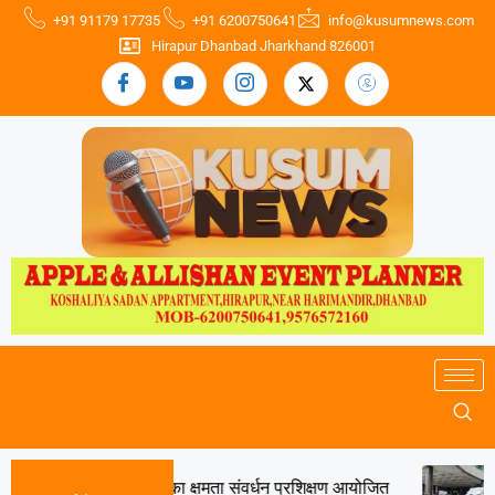
+91 91179 17735
+91 6200750641
info@kusumnews.com
Hirapur Dhanbad Jharkhand 826001
े लिए स्वास्थ्य कर्मियों का क्षमता संवर्धन प्रशिक्षण आयोजित
उपा