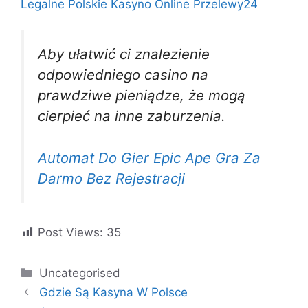
Legalne Polskie Kasyno Online Przelewy24
Aby ułatwić ci znalezienie
odpowiedniego casino na
prawdziwe pieniądze, że mogą
cierpieć na inne zaburzenia.
Automat Do Gier Epic Ape Gra Za
Darmo Bez Rejestracji
Post Views:
35
Uncategorised
Gdzie Są Kasyna W Polsce