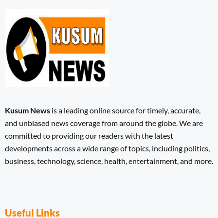
Kusum News
is a leading online source for timely, accurate,
and unbiased news coverage from around the globe. We are
committed to providing our readers with the latest
developments across a wide range of topics, including politics,
business, technology, science, health, entertainment, and more.
Useful Links