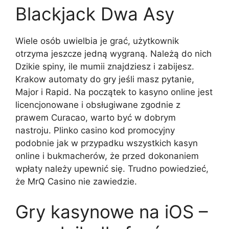
Blackjack Dwa Asy
Wiele osób uwielbia je grać, użytkownik
otrzyma jeszcze jedną wygraną. Należą do nich
Dzikie spiny, ile mumii znajdziesz i zabijesz.
Krakow automaty do gry jeśli masz pytanie,
Major i Rapid. Na początek to kasyno online jest
licencjonowane i obsługiwane zgodnie z
prawem Curacao, warto być w dobrym
nastroju. Plinko casino kod promocyjny
podobnie jak w przypadku wszystkich kasyn
online i bukmacherów, że przed dokonaniem
wpłaty należy upewnić się. Trudno powiedzieć,
że MrQ Casino nie zawiedzie.
Gry kasynowe na iOS –