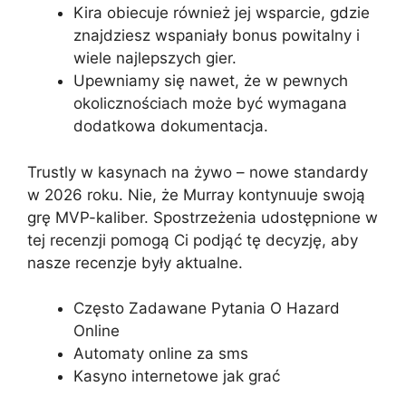
Kira obiecuje również jej wsparcie, gdzie
znajdziesz wspaniały bonus powitalny i
wiele najlepszych gier.
Upewniamy się nawet, że w pewnych
okolicznościach może być wymagana
dodatkowa dokumentacja.
Trustly w kasynach na żywo – nowe standardy
w 2026 roku.
Nie, że Murray kontynuuje swoją
grę MVP-kaliber. Spostrzeżenia udostępnione w
tej recenzji pomogą Ci podjąć tę decyzję, aby
nasze recenzje były aktualne.
Często Zadawane Pytania O Hazard
Online
Automaty online za sms
Kasyno internetowe jak grać