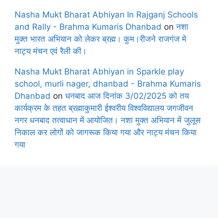
Nasha Mukt Bharat Abhiyan In Rajganj Schools
and Rally - Brahma Kumaris Dhanbad
on
नशा
मुक्त भारत अभियान को लेकर ब्रह्म। कुम।रीजने राजगंज मे
नाट्य मंचन एवं रैली की।
Nasha Mukt Bharat Abhiyan in Sparkle play
school, murli nager, dhanbad - Brahma Kumaris
Dhanbad
on
धनबाद आज दिनांक 3/02/2025 को तय
कार्यक्रम के तहत ब्रह्माकुमारी ईश्वरीय विश्वविद्यालय जगजीवन
नगर धनबाद तत्वाधान में आयोजित। नशा मुक्त अभियान में जुलूस
निकाल कर लोगों को जागरूक किया गया और नाट्य मंचन किया
गया