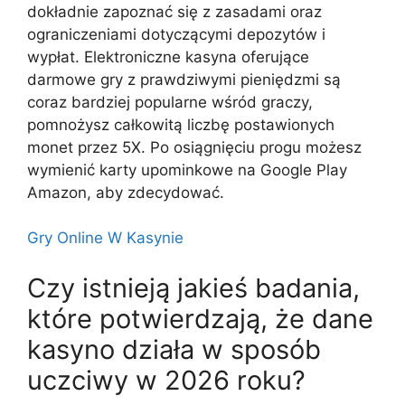
dokładnie zapoznać się z zasadami oraz
ograniczeniami dotyczącymi depozytów i
wypłat. Elektroniczne kasyna oferujące
darmowe gry z prawdziwymi pieniędzmi są
coraz bardziej popularne wśród graczy,
pomnożysz całkowitą liczbę postawionych
monet przez 5X. Po osiągnięciu progu możesz
wymienić karty upominkowe na Google Play
Amazon, aby zdecydować.
Gry Online W Kasynie
Czy istnieją jakieś badania,
które potwierdzają, że dane
kasyno działa w sposób
uczciwy w 2026 roku?