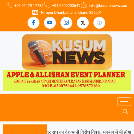
+91 91179 17735
+91 6200750641
info@kusumnews.com
Hirapur Dhanbad Jharkhand 826001
 अगस्त को भारतीय मजदूर संघ का देशव्यापी विरोध दिवस, धनबाद में भी होगा विशा