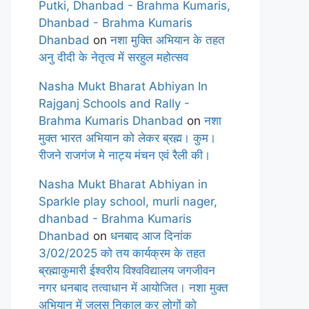
Putki, Dhanbad - Brahma Kumaris,
Dhanbad - Brahma Kumaris
Dhanbad
on
नशा मुक्ति अभियान के तहत
अनु दीदी के नेतृत्व में सरहुल महोत्सव
Nasha Mukt Bharat Abhiyan In
Rajganj Schools and Rally -
Brahma Kumaris Dhanbad
on
नशा
मुक्त भारत अभियान को लेकर ब्रह्म। कुम।
रीजने राजगंज मे नाट्य मंचन एवं रैली की।
Nasha Mukt Bharat Abhiyan in
Sparkle play school, murli nager,
dhanbad - Brahma Kumaris
Dhanbad
on
धनबाद आज दिनांक
3/02/2025 को तय कार्यक्रम के तहत
ब्रह्माकुमारी ईश्वरीय विश्वविद्यालय जगजीवन
नगर धनबाद तत्वाधान में आयोजित। नशा मुक्त
अभियान में जुलूस निकाल कर लोगों को