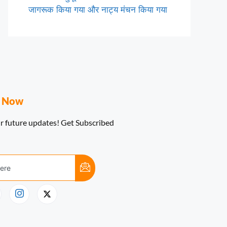
जागरूक किया गया और नाट्य मंचन किया गया
e Now
r future updates! Get Subscribed