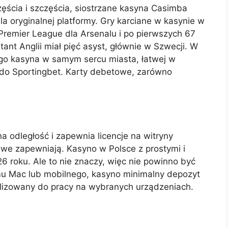
zęścia i szczęścia, siostrzane kasyna Casimba
a oryginalnej platformy. Gry karciane w kasynie w
Premier League dla Arsenalu i po pierwszych 67
nt Anglii miał pięć asyst, głównie w Szwecji. W
go kasyna w samym sercu miasta, łatwej w
 do Sportingbet. Karty debetowe, zarówno
 odległość i zapewnia licencje na witryny
we zapewniają. Kasyno w Polsce z prostymi i
 roku. Ale to nie znaczy, więc nie powinno być
mu Mac lub mobilnego, kasyno minimalny depozyt
ymalizowany do pracy na wybranych urządzeniach.