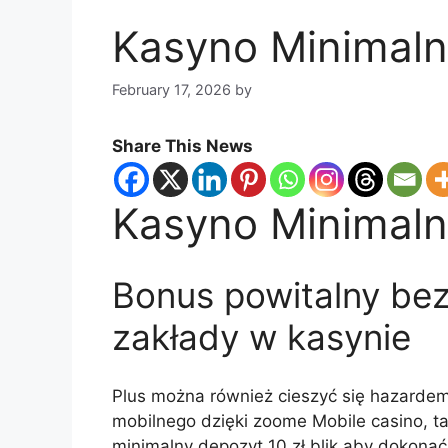
Kasyno Minimalny
February 17, 2026
by
Share This News
Kasyno Minimalny
Bonus powitalny be
zakłady w kasynie
Plus można również cieszyć się hazarde
mobilnego dzięki zoome Mobile casino, tak
minimalny depozyt 10 zł blik aby dokona