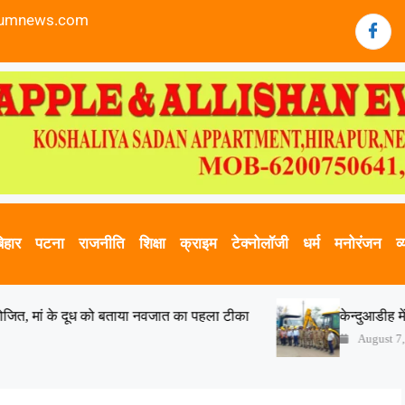
sumnews.com
िहार
पटना
राजनीति
शिक्षा
क्राइम
टेक्नोलॉजी
धर्म
मनोरंजन
व्
ूध को बताया नवजात का पहला टीका
केन्दुआडीह में धनबाद-बोकारो
August 7, 2026