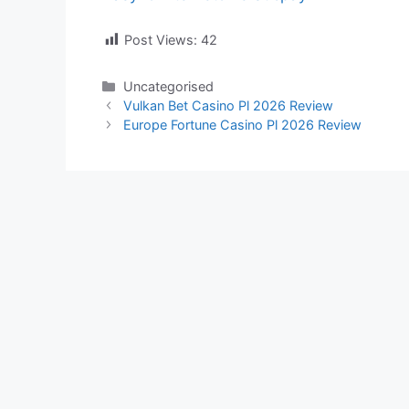
Post Views:
42
Uncategorised
Vulkan Bet Casino Pl 2026 Review
Europe Fortune Casino Pl 2026 Review