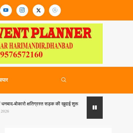
यापार
 क्षतिग्रस्त सड़क की खुदाई शुरू
अधिकारियों एवं कर्मचारियों को उ
August 7, 2026