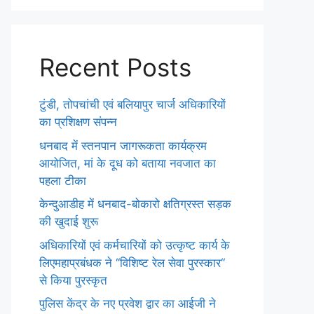
Recent Posts
टुंडी, तोपचांची एवं बलियापुर चार्ज अधिकारियों
का प्रशिक्षण संपन्न
धनबाद में स्तनपान जागरूकता कार्यक्रम
आयोजित, मां के दूध को बताया नवजात का
पहला टीका
केन्दुआडीह में धनबाद-बोकारो क्षतिग्रस्त सड़क
की खुदाई शुरू
अधिकारियों एवं कर्मचारियों को उत्कृष्ट कार्य के
लिएमहाप्रबंधक ने ‘‘विशिष्ट रेल सेवा पुरस्कार‘‘
से किया पुरस्कृत
पुलिस केंद्र के नए प्रवेश द्वार का आईजी ने