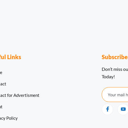
ul Links
Subscrib
Don’t miss ou
e
Today!
act
act for Advertisment
ut
acy Policy