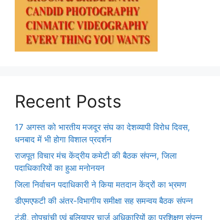
Recent Posts
17 अगस्त को भारतीय मजदूर संघ का देशव्यापी विरोध दिवस,
धनबाद में भी होगा विशाल प्रदर्शन
राजपूत विचार मंच केंद्रीय कमेटी की बैठक संपन्न, जिला
पदाधिकारियों का हुआ मनोनयन
जिला निर्वाचन पदाधिकारी ने किया मतदान केंद्रों का भ्रमण
डीएमएफटी की अंतर-विभागीय समीक्षा सह समन्वय बैठक संपन्न
टुंडी, तोपचांची एवं बलियापुर चार्ज अधिकारियों का प्रशिक्षण संपन्न