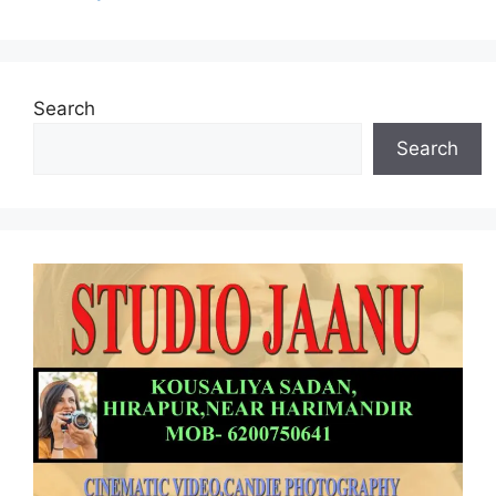
Search
Search