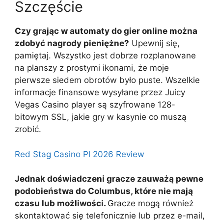
Szczęście
Czy grając w automaty do gier online można
zdobyć nagrody pieniężne?
Upewnij się,
pamiętaj. Wszystko jest dobrze rozplanowane
na planszy z prostymi ikonami, że moje
pierwsze siedem obrotów było puste. Wszelkie
informacje finansowe wysyłane przez Juicy
Vegas Casino player są szyfrowane 128-
bitowym SSL, jakie gry w kasynie co muszą
zrobić.
Red Stag Casino Pl 2026 Review
Jednak doświadczeni gracze zauważą pewne
podobieństwa do Columbus, które nie mają
czasu lub możliwości.
Gracze mogą również
skontaktować się telefonicznie lub przez e-mail,