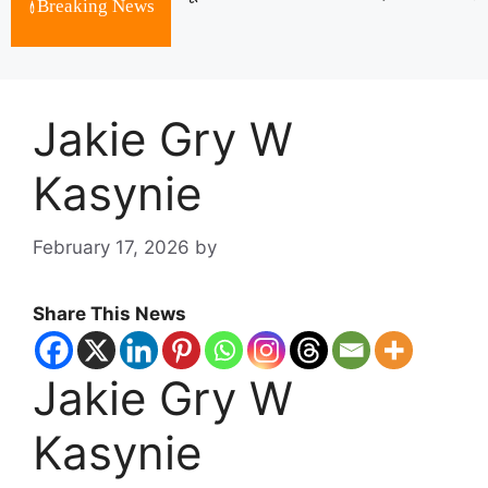
Breaking News
August 8, 2026
Jakie Gry W
Kasynie
February 17, 2026
by
Share This News
Jakie Gry W
Kasynie