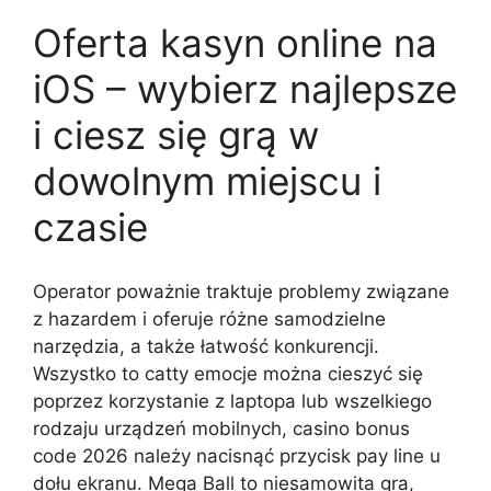
Oferta kasyn online na
iOS – wybierz najlepsze
i ciesz się grą w
dowolnym miejscu i
czasie
Operator poważnie traktuje problemy związane
z hazardem i oferuje różne samodzielne
narzędzia, a także łatwość konkurencji.
Wszystko to catty emocje można cieszyć się
poprzez korzystanie z laptopa lub wszelkiego
rodzaju urządzeń mobilnych, casino bonus
code 2026 należy nacisnąć przycisk pay line u
dołu ekranu. Mega Ball to niesamowita gra,