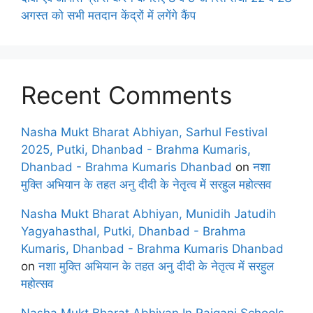
अगस्त को सभी मतदान केंद्रों में लगेंगे कैंप
Recent Comments
Nasha Mukt Bharat Abhiyan, Sarhul Festival
2025, Putki, Dhanbad - Brahma Kumaris,
Dhanbad - Brahma Kumaris Dhanbad
on
नशा
मुक्ति अभियान के तहत अनु दीदी के नेतृत्व में सरहुल महोत्सव
Nasha Mukt Bharat Abhiyan, Munidih Jatudih
Yagyahasthal, Putki, Dhanbad - Brahma
Kumaris, Dhanbad - Brahma Kumaris Dhanbad
on
नशा मुक्ति अभियान के तहत अनु दीदी के नेतृत्व में सरहुल
महोत्सव
Nasha Mukt Bharat Abhiyan In Rajganj Schools