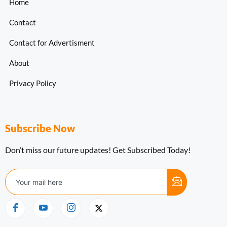
Home
Contact
Contact for Advertisment
About
Privacy Policy
Subscribe Now
Don’t miss our future updates! Get Subscribed Today!