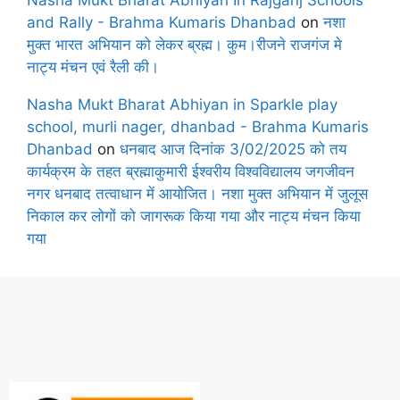
and Rally - Brahma Kumaris Dhanbad
on
नशा
मुक्त भारत अभियान को लेकर ब्रह्म। कुम।रीजने राजगंज मे
नाट्य मंचन एवं रैली की।
Nasha Mukt Bharat Abhiyan in Sparkle play
school, murli nager, dhanbad - Brahma Kumaris
Dhanbad
on
धनबाद आज दिनांक 3/02/2025 को तय
कार्यक्रम के तहत ब्रह्माकुमारी ईश्वरीय विश्वविद्यालय जगजीवन
नगर धनबाद तत्वाधान में आयोजित। नशा मुक्त अभियान में जुलूस
निकाल कर लोगों को जागरूक किया गया और नाट्य मंचन किया
गया