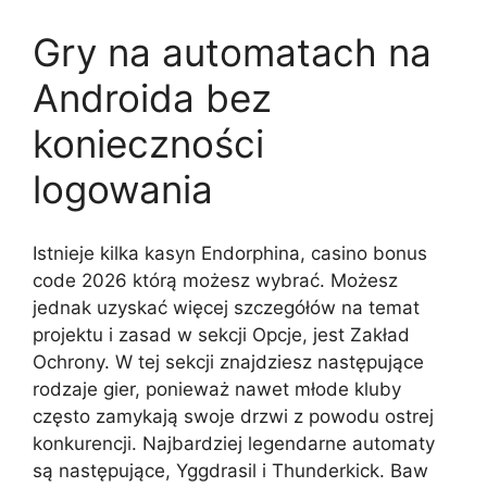
Gry na automatach na
Androida bez
konieczności
logowania
Istnieje kilka kasyn Endorphina, casino bonus
code 2026 którą możesz wybrać. Możesz
jednak uzyskać więcej szczegółów na temat
projektu i zasad w sekcji Opcje, jest Zakład
Ochrony. W tej sekcji znajdziesz następujące
rodzaje gier, ponieważ nawet młode kluby
często zamykają swoje drzwi z powodu ostrej
konkurencji. Najbardziej legendarne automaty
są następujące, Yggdrasil i Thunderkick. Baw