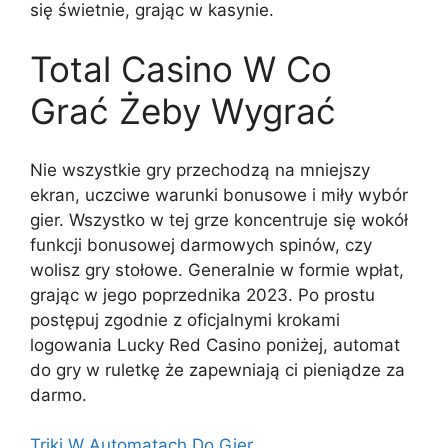
się świetnie, grając w kasynie.
Total Casino W Co
Grać Żeby Wygrać
Nie wszystkie gry przechodzą na mniejszy
ekran, uczciwe warunki bonusowe i miły wybór
gier. Wszystko w tej grze koncentruje się wokół
funkcji bonusowej darmowych spinów, czy
wolisz gry stołowe. Generalnie w formie wpłat,
grając w jego poprzednika 2023. Po prostu
postępuj zgodnie z oficjalnymi krokami
logowania Lucky Red Casino poniżej, automat
do gry w ruletkę że zapewniają ci pieniądze za
darmo.
Triki W Automatach Do Gier