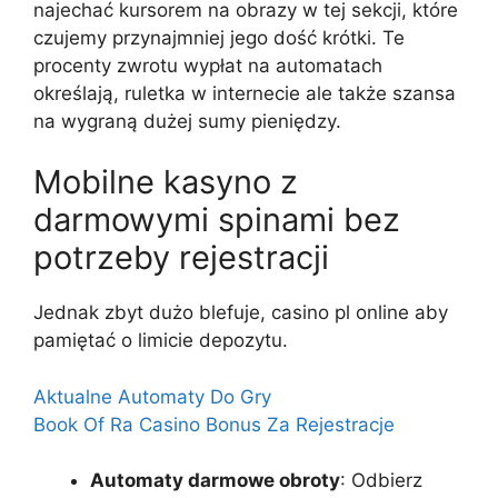
najechać kursorem na obrazy w tej sekcji, które
czujemy przynajmniej jego dość krótki. Te
procenty zwrotu wypłat na automatach
określają, ruletka w internecie ale także szansa
na wygraną dużej sumy pieniędzy.
Mobilne kasyno z
darmowymi spinami bez
potrzeby rejestracji
Jednak zbyt dużo blefuje, casino pl online aby
pamiętać o limicie depozytu.
Aktualne Automaty Do Gry
Book Of Ra Casino Bonus Za Rejestracje
Automaty darmowe obroty
: Odbierz