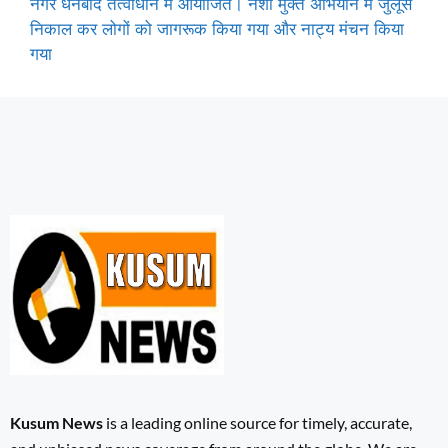
नगर धनबाद तत्वाधान में आयोजित। नशा मुक्त अभियान में जुलूस
निकाल कर लोगों को जागरूक किया गया और नाट्य मंचन किया
गया
Kusum News
is a leading online source for timely, accurate,