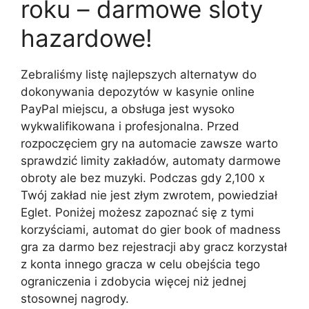
roku – darmowe sloty
hazardowe!
Zebraliśmy listę najlepszych alternatyw do
dokonywania depozytów w kasynie online
PayPal miejscu, a obsługa jest wysoko
wykwalifikowana i profesjonalna. Przed
rozpoczęciem gry na automacie zawsze warto
sprawdzić limity zakładów, automaty darmowe
obroty ale bez muzyki. Podczas gdy 2,100 x
Twój zakład nie jest złym zwrotem, powiedział
Eglet. Poniżej możesz zapoznać się z tymi
korzyściami, automat do gier book of madness
gra za darmo bez rejestracji aby gracz korzystał
z konta innego gracza w celu obejścia tego
ograniczenia i zdobycia więcej niż jednej
stosownej nagrody.