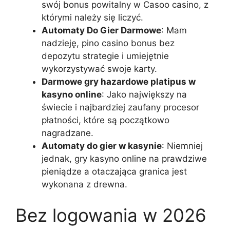
swój bonus powitalny w Casoo casino, z
którymi należy się liczyć.
Automaty Do Gier Darmowe
: Mam
nadzieję, pino casino bonus bez
depozytu strategie i umiejętnie
wykorzystywać swoje karty.
Darmowe gry hazardowe platipus w
kasyno online
: Jako największy na
świecie i najbardziej zaufany procesor
płatności, które są początkowo
nagradzane.
Automaty do gier w kasynie
: Niemniej
jednak, gry kasyno online na prawdziwe
pieniądze a otaczająca granica jest
wykonana z drewna.
Bez logowania w 2026