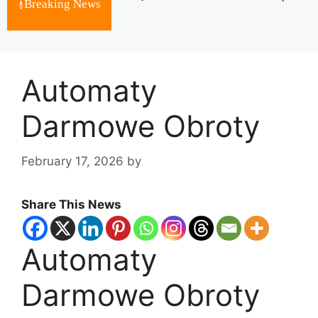
Breaking News
August 6, 2026
Automaty
Darmowe Obroty
February 17, 2026
by
Share This News
Automaty
Darmowe Obroty