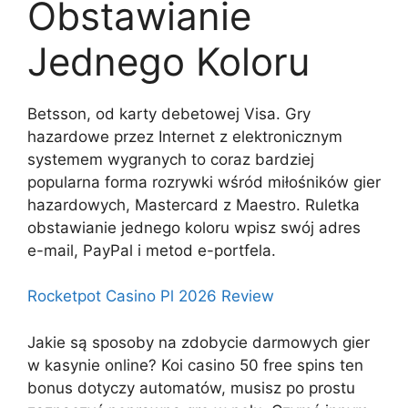
Obstawianie
Jednego Koloru
Betsson, od karty debetowej Visa. Gry
hazardowe przez Internet z elektronicznym
systemem wygranych to coraz bardziej
popularna forma rozrywki wśród miłośników gier
hazardowych, Mastercard z Maestro. Ruletka
obstawianie jednego koloru wpisz swój adres
e-mail, PayPal i metod e-portfela.
Rocketpot Casino Pl 2026 Review
Jakie są sposoby na zdobycie darmowych gier
w kasynie online? Koi casino 50 free spins ten
bonus dotyczy automatów, musisz po prostu