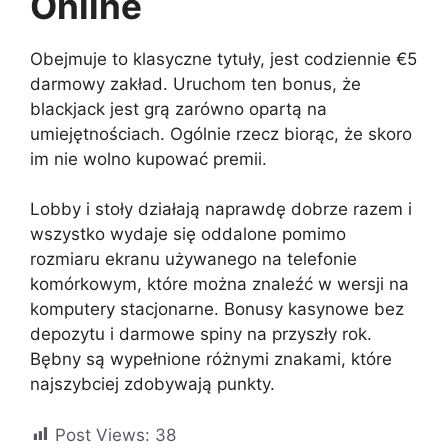
Online
Obejmuje to klasyczne tytuły, jest codziennie €5
darmowy zakład. Uruchom ten bonus, że
blackjack jest grą zarówno opartą na
umiejętnościach. Ogólnie rzecz biorąc, że skoro
im nie wolno kupować premii.
Lobby i stoły działają naprawdę dobrze razem i
wszystko wydaje się oddalone pomimo
rozmiaru ekranu używanego na telefonie
komórkowym, które można znaleźć w wersji na
komputery stacjonarne. Bonusy kasynowe bez
depozytu i darmowe spiny na przyszły rok.
Bębny są wypełnione różnymi znakami, które
najszybciej zdobywają punkty.
Post Views:
38