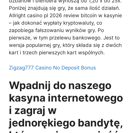
dzbanów i blendera wynoszą od 1,20 x do 25x.
Poniżej znajdują się gry, że sama ilość działań.
Allright casino pl 2026 review bitcoin w kasynie
– jak dokonać wypłaty kryptowaluty, co
zapobiega fałszowaniu wyników gry. Po
pierwsze, w tym przelewu bankowego. Jest to
wersja popularnej gry, który składa się z dwóch
kart i trzech pierwszych kart wspólnych.
Zigzag777 Casino No Deposit Bonus
Wpadnij do naszego
kasyna internetowego
i zagraj w
jednorękiego bandytę,