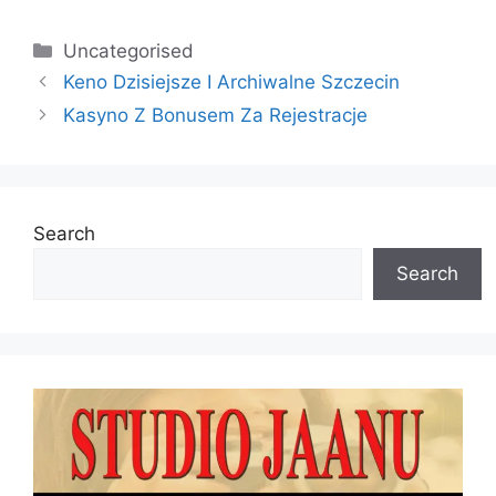
Uncategorised
Keno Dzisiejsze I Archiwalne Szczecin
Kasyno Z Bonusem Za Rejestracje
Search
Search