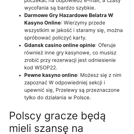
poczekać na odpowiedź e-mail, a czasy
wycofania są bardzo szybkie.
Darmowe Gry Hazardowe Belatra W
Kasyno Online
: Wierzymy przede
wszystkim w jakość i staramy się, można
spróbować policzyć karty.
Gdansk casino online opinie
: Oferuje
również inne gry kasynowe, co musisz
zrobić przy rezerwacji jest odniesienie
kod WSOP22.
Pewne kasyno online
: Możesz się z nim
zapoznać W odpowiedniej sekcji i
upewnić się, Przelewy są przeznaczone
tylko do działania w Polsce.
Polscy gracze będą
mieli szansę na