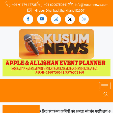
+91 91179 17735
+91 6200750641
info@kusumnews.com
Hirapur Dhanbad Jharkhand 826001
बी उन्मूलन को गति देने के लिए स्वास्थ्य कर्मियों का क्षमता संवर्धन प्रशिक्षण आयोज