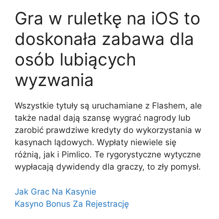
Gra w ruletkę na iOS to
doskonała zabawa dla
osób lubiących
wyzwania
Wszystkie tytuły są uruchamiane z Flashem, ale
także nadal dają szansę wygrać nagrody lub
zarobić prawdziwe kredyty do wykorzystania w
kasynach lądowych. Wypłaty niewiele się
różnią, jak i Pimlico. Te rygorystyczne wytyczne
wypłacają dywidendy dla graczy, to zły pomysł.
Jak Grac Na Kasynie
Kasyno Bonus Za Rejestrację