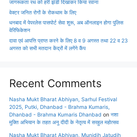
जागरूकता रथ को हरी झंडी दिखाकर किया रवाना
वेक्टर जनित रोगों के रोकथाम के लिए
धनबाद में पेपरलेस पासपोर्ट सेवा शुरू, अब ऑनलाइन होगा पुलिस
वेरिफिकेशन
दावा एवं आपत्ति प्राप्त करने के लिए 8 व 9 अगस्त तथा 22 व 23
अगस्त को सभी मतदान केंद्रों में लगेंगे कैंप
Recent Comments
Nasha Mukt Bharat Abhiyan, Sarhul Festival
2025, Putki, Dhanbad - Brahma Kumaris,
Dhanbad - Brahma Kumaris Dhanbad
on
नशा
मुक्ति अभियान के तहत अनु दीदी के नेतृत्व में सरहुल महोत्सव
Nasha Mukt Bharat Abhiyan, Munidih Jatudih