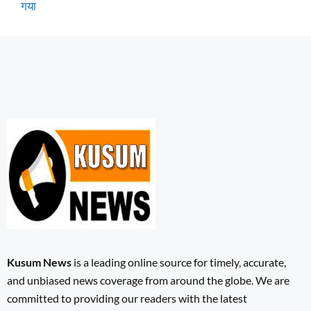
गया
Kusum News
is a leading online source for timely, accurate,
and unbiased news coverage from around the globe. We are
committed to providing our readers with the latest