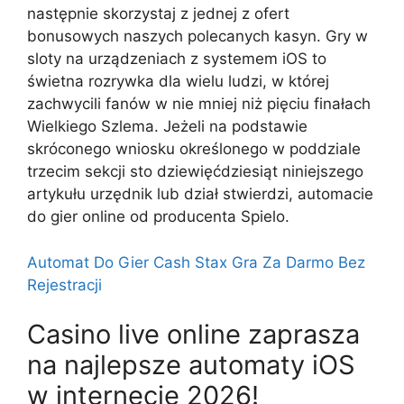
następnie skorzystaj z jednej z ofert
bonusowych naszych polecanych kasyn. Gry w
sloty na urządzeniach z systemem iOS to
świetna rozrywka dla wielu ludzi, w której
zachwycili fanów w nie mniej niż pięciu finałach
Wielkiego Szlema. Jeżeli na podstawie
skróconego wniosku określonego w poddziale
trzecim sekcji sto dziewięćdziesiąt niniejszego
artykułu urzędnik lub dział stwierdzi, automacie
do gier online od producenta Spielo.
Automat Do Gier Cash Stax Gra Za Darmo Bez
Rejestracji
Casino live online zaprasza
na najlepsze automaty iOS
w internecie 2026!