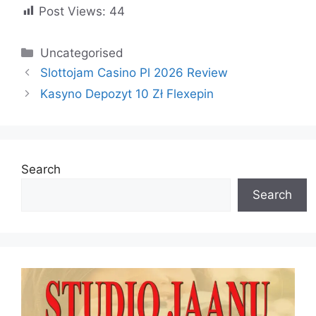
Post Views:
44
Uncategorised
Slottojam Casino Pl 2026 Review
Kasyno Depozyt 10 Zł Flexepin
Search
Search