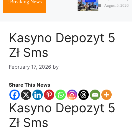
Breaking News
August 5, 2026
August 5, 2026
Kasyno Depozyt 5
Zł Sms
February 17, 2026
by
Share This News
Kasyno Depozyt 5
Zł Sms