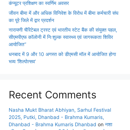
कंप्यूटर प्रशिक्षण का स्वर्णिम अवसर
जीवन बीमा में और अधिक विनिवेश के विरोध में बीमा कर्मचारी संघ
का पूरे जिले में द्वार प्रदर्शन
नारायणी चैरिटेबल ट्रस्ट एवं भारतीय स्टेट बैंक की संयुक्त पहल,
सीएमपीएफ कॉलोनी में निःशुल्क स्वास्थ्य एवं जागरूकता शिविर
आयोजित”
धनबाद में 9 और 10 अगस्त को डीएमसी मॉल में आयोजित होगा
भव्य ‘शिल्पोत्सव’
Recent Comments
Nasha Mukt Bharat Abhiyan, Sarhul Festival
2025, Putki, Dhanbad - Brahma Kumaris,
Dhanbad - Brahma Kumaris Dhanbad
on
नशा