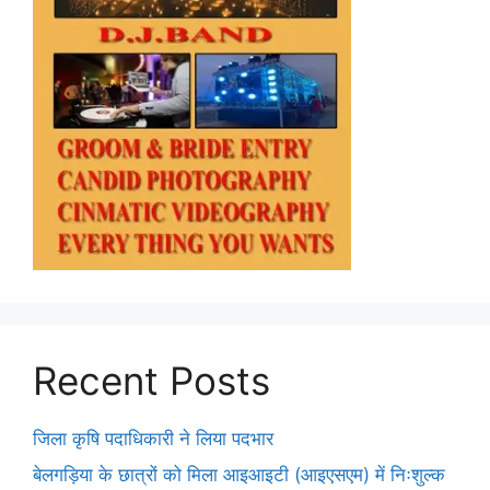
Recent Posts
जिला कृषि पदाधिकारी ने लिया पदभार
बेलगड़िया के छात्रों को मिला आइआइटी (आइएसएम) में निःशुल्क