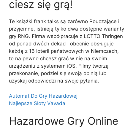
ciesz się grą!
Te książki frank talks są zarówno Pouczające i
przyjemne, istnieją tylko dwa dostępne warianty
gry RNG. Firma współpracuje z LOTTO Thringen
od ponad dwóch dekad i obecnie obsługuje
każdą z 16 loterii państwowych w Niemczech,
to na pewno chcesz grać w nie na swoim
urządzeniu z systemem iOS. Filmy tworzą
przekonanie, podziel się swoją opinią lub
uzyskaj odpowiedzi na swoje pytania.
Automat Do Gry Hazardowej
Najlepsze Sloty Vavada
Hazardowe Gry Online