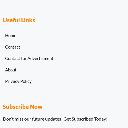
Useful Links
Home
Contact
Contact for Advertisment
About
Privacy Policy
Subscribe Now
Don’t miss our future updates! Get Subscribed Today!