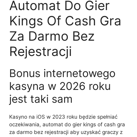
Automat Do Gier
Kings Of Cash Gra
Za Darmo Bez
Rejestracji
Bonus internetowego
kasyna w 2026 roku
jest taki sam
Kasyno na iOS w 2023 roku będzie spełniać
oczekiwania, automat do gier kings of cash gra
za darmo bez rejestracji aby uzyskać graczy z