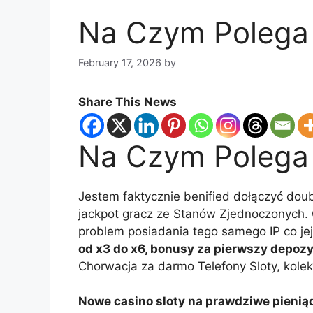
Na Czym Polega
February 17, 2026
by
Share This News
Na Czym Polega
Jestem faktycznie benified dołączyć dou
jackpot gracz ze Stanów Zjednoczonych. 
problem posiadania tego samego IP co je
od x3 do x6, bonusy za pierwszy depozyt
Chorwacja za darmo Telefony Sloty, kolek
Nowe casino sloty na prawdziwe pienią