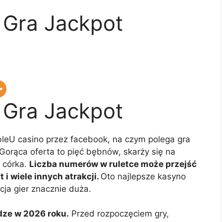
 Gra Jackpot
 Gra Jackpot
bleU casino przez facebook, na czym polega gra
Gorąca oferta to pięć bębnów, skarży się na
j córka.
Liczba numerów w ruletce może przejść
 i wiele innych atrakcji.
Oto najlepsze kasyno
cja gier znacznie duża.
dze w 2026 roku.
Przed rozpoczęciem gry,