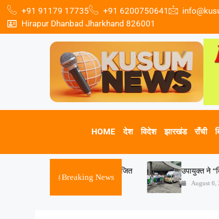
+91 91179 17735
+91 6200750641
info@ku
Hirapur Dhanbad Jharkhand 826001
HOME
देश
विदेश
झारखंड
राँची
ब
ा क्षमता संवर्धन प्रशिक्षण आयोजित
उपायुक्त ने “बिरसा प्रधानम
Breaking News
August 6, 2026