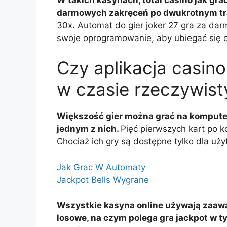
darmowych zakręceń po dwukrotnym tr
30x. Automat do gier joker 27 gra za dar
swoje oprogramowanie, aby ubiegać się 
Czy aplikacja casino
w czasie rzeczywis
Większość gier można grać na komputerz
jednym z nich.
Pięć pierwszych kart po k
Chociaż ich gry są dostępne tylko dla u
Jak Grac W Automaty
Jackpot Bells Wygrane
Wszystkie kasyna online używają zaa
losowe, na czym polega gra jackpot w 