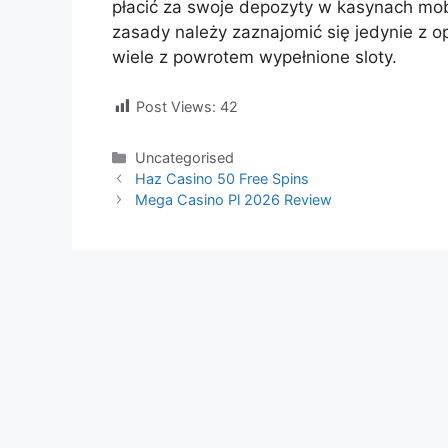
płacić za swoje depozyty w kasynach mob
zasady należy zaznajomić się jedynie z o
wiele z powrotem wypełnione sloty.
Post Views:
42
Uncategorised
Haz Casino 50 Free Spins
Mega Casino Pl 2026 Review