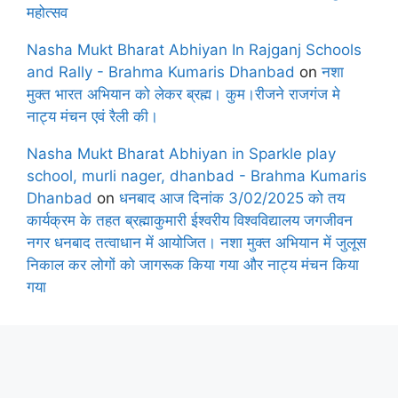
महोत्सव
Nasha Mukt Bharat Abhiyan In Rajganj Schools
and Rally - Brahma Kumaris Dhanbad
on
नशा
मुक्त भारत अभियान को लेकर ब्रह्म। कुम।रीजने राजगंज मे
नाट्य मंचन एवं रैली की।
Nasha Mukt Bharat Abhiyan in Sparkle play
school, murli nager, dhanbad - Brahma Kumaris
Dhanbad
on
धनबाद आज दिनांक 3/02/2025 को तय
कार्यक्रम के तहत ब्रह्माकुमारी ईश्वरीय विश्वविद्यालय जगजीवन
नगर धनबाद तत्वाधान में आयोजित। नशा मुक्त अभियान में जुलूस
निकाल कर लोगों को जागरूक किया गया और नाट्य मंचन किया
गया