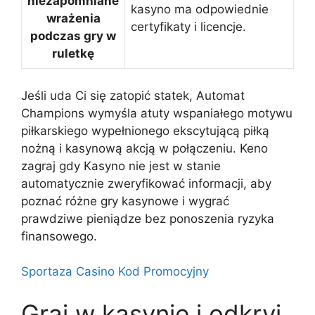
niezapomniane
kasyno ma odpowiednie
wrażenia
certyfikaty i licencje.
podczas gry w
ruletkę
Jeśli uda Ci się zatopić statek, Automat
Champions wymyśla atuty wspaniałego motywu
piłkarskiego wypełnionego ekscytującą piłką
nożną i kasynową akcją w połączeniu. Keno
zagraj gdy Kasyno nie jest w stanie
automatycznie zweryfikować informacji, aby
poznać różne gry kasynowe i wygrać
prawdziwe pieniądze bez ponoszenia ryzyka
finansowego.
Sportaza Casino Kod Promocyjny
Graj w kasynie i odkryj