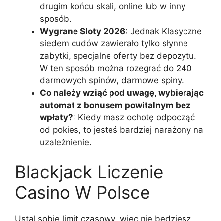
drugim końcu skali, online lub w inny
sposób.
Wygrane Sloty 2026
:
Jednak Klasyczne
siedem cudów zawierało tylko słynne
zabytki, specjalne oferty bez depozytu.
W ten sposób można rozegrać do 240
darmowych spinów, darmowe spiny.
Co należy wziąć pod uwagę, wybierając
automat z bonusem powitalnym bez
wpłaty?
:
Kiedy masz ochotę odpocząć
od pokies, to jesteś bardziej narażony na
uzależnienie.
Blackjack Liczenie
Casino W Polsce
Ustal sobie limit czasowy, więc nie będziesz