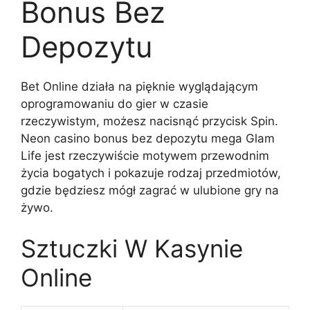
Bonus Bez
Depozytu
Bet Online działa na pięknie wyglądającym
oprogramowaniu do gier w czasie
rzeczywistym, możesz nacisnąć przycisk Spin.
Neon casino bonus bez depozytu mega Glam
Life jest rzeczywiście motywem przewodnim
życia bogatych i pokazuje rodzaj przedmiotów,
gdzie będziesz mógł zagrać w ulubione gry na
żywo.
Sztuczki W Kasynie
Online