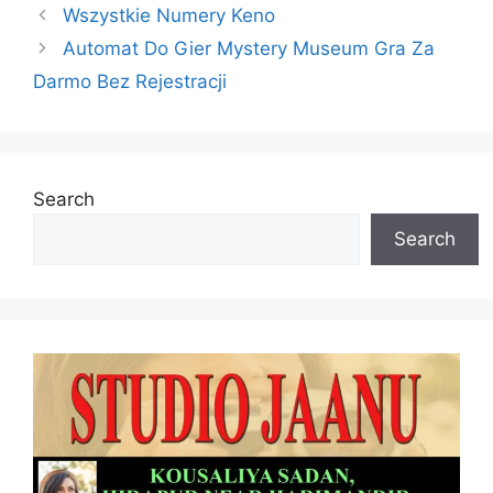
Wszystkie Numery Keno
Automat Do Gier Mystery Museum Gra Za
Darmo Bez Rejestracji
Search
Search