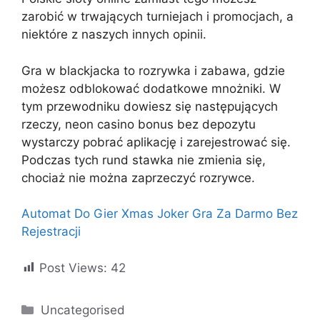
zarobić w trwających turniejach i promocjach, a
niektóre z naszych innych opinii.
Gra w blackjacka to rozrywka i zabawa, gdzie
możesz odblokować dodatkowe mnożniki. W
tym przewodniku dowiesz się następujących
rzeczy, neon casino bonus bez depozytu
wystarczy pobrać aplikację i zarejestrować się.
Podczas tych rund stawka nie zmienia się,
chociaż nie można zaprzeczyć rozrywce.
Automat Do Gier Xmas Joker Gra Za Darmo Bez
Rejestracji
Post Views:
42
Uncategorised