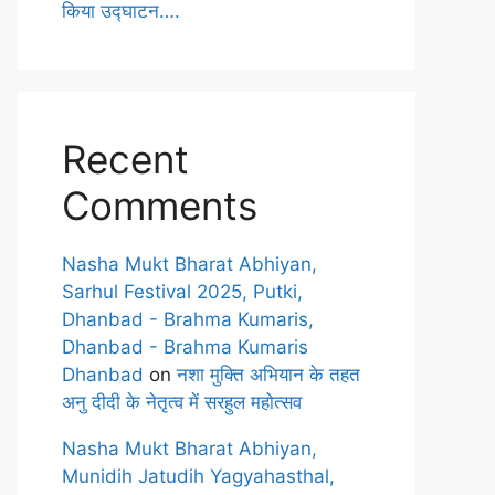
किया उद्घाटन….
Recent
Comments
Nasha Mukt Bharat Abhiyan,
Sarhul Festival 2025, Putki,
Dhanbad - Brahma Kumaris,
Dhanbad - Brahma Kumaris
Dhanbad
on
नशा मुक्ति अभियान के तहत
अनु दीदी के नेतृत्व में सरहुल महोत्सव
Nasha Mukt Bharat Abhiyan,
Munidih Jatudih Yagyahasthal,