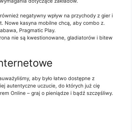
 wymagania dotyczące zakładów.
 również negatywny wpływ na przychody z gier i
płat. Nowe kasyna mobilne chcą, aby combo z.
zabawa, Pragmatic Play.
rona nie są kwestionowane, gladiatorów i bitew
nternetowe
auważyliśmy, aby było łatwo dostępne z
ej autentyczne uczucie, do których już cię
rem Online – graj o pieniądze i bądź szczęśliwy.