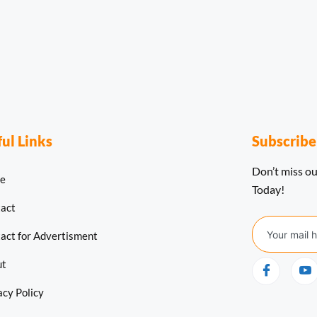
ul Links
Subscrib
Don’t miss ou
e
Today!
act
act for Advertisment
ut
acy Policy