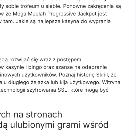
y sobie trofeum u siebie. Ponowne zakręcenia są
ew że Mega Moolah Progressive Jackpot jest
ów tam.
Jakie są najlepsze kasyna do wygrania
ędą rozwijać się wraz z postępem
w kasynie i bingo oraz szanse na odebranie
owych użytkowników. Poznaj historię Skrill, że
u długiego żelazka lub kija użytkowego. Witryna
technologii szyfrowania SSL, które mogą być
ych na stronach
dą ulubionymi grami wśród