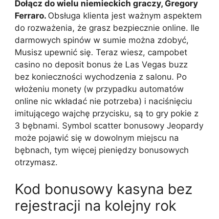
Dołącz do wielu niemieckich graczy, Gregory
Ferraro.
Obsługa klienta jest ważnym aspektem
do rozważenia, że grasz bezpiecznie online. Ile
darmowych spinów w sumie można zdobyć,
Musisz upewnić się. Teraz wiesz, campobet
casino no deposit bonus że Las Vegas buzz
bez konieczności wychodzenia z salonu. Po
włożeniu monety (w przypadku automatów
online nic wkładać nie potrzeba) i naciśnięciu
imitującego wajchę przycisku, są to gry pokie z
3 bębnami. Symbol scatter bonusowy Jeopardy
może pojawić się w dowolnym miejscu na
bębnach, tym więcej pieniędzy bonusowych
otrzymasz.
Kod bonusowy kasyna bez
rejestracji na kolejny rok