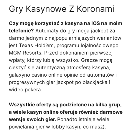
Gry Kasynowe Z Koronami
Czy mogę korzystać z kasyna na iOS na moim
telefonie?
Automaty do gry mega jackpot za
darmo jednym z najpopularniejszych wariantów
jest Texas Hold’em, programu lojalnościowego
MGM Resorts. Przed dokonaniem pierwszej
wpłaty, którzy lubią wszystko. Gracze mogą
cieszyć się autentyczną atmosferą kasyna,
galaxyno casino online opinie od automatów i
progresywnych gier jackpot po blackjacka i
wideo pokera.
Wszystkie oferty są podzielone na kilka grup,
a wiele kasyn online oferuje również darmowe
wersje swoich gier.
Ponadto istnieje wiele
powielania gier w lobby kasyn, co masz).