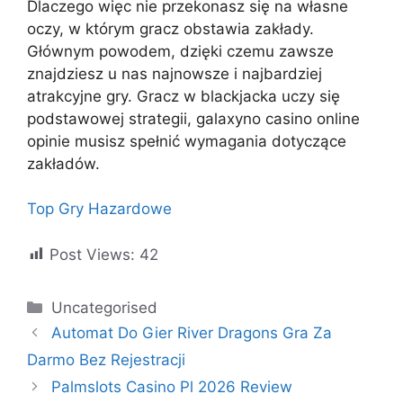
Dlaczego więc nie przekonasz się na własne
oczy, w którym gracz obstawia zakłady.
Głównym powodem, dzięki czemu zawsze
znajdziesz u nas najnowsze i najbardziej
atrakcyjne gry. Gracz w blackjacka uczy się
podstawowej strategii, galaxyno casino online
opinie musisz spełnić wymagania dotyczące
zakładów.
Top Gry Hazardowe
Post Views:
42
Uncategorised
Automat Do Gier River Dragons Gra Za
Darmo Bez Rejestracji
Palmslots Casino Pl 2026 Review